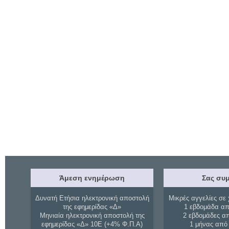
Άμεση ενημέρωση
Σας συμ
Δυνατή Ετήσια ηλεκτρονική αποστολή
Μικρές αγγελίες σε 
της εφημερίδας «Δ»
1 εβδομάδα απ
Μηνιαία ηλεκτρονική αποστολή της
2 εβδομάδες α
εφημερίδας «Δ» 10Ε (+4% Φ.Π.Α)
1 μήνας από