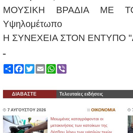
ΜΟΥΣΙΚΗ ΒΡΑΔΙΑ ΜΕ Τ
Υψηλομέτωπο
Η ΣΥΝΕΧΕΙΑ ΣΤΟΝ ΕΝΤΥΠΟ "
Share
Facebook
Twitter
Email
WhatsApp
Viber
ΔΙΑΒΑΣΤΕ
Τελευταίες ειδήσεις
7 ΑΥΓΟΥΣΤΟΥ 2026
ΟΙΚΟΝΟΜΙΑ
Μειωμένες καταγράφονται οι
μετακινήσεις των κατοίκων της
Λέσβου λόγω των υψηλών τιμών