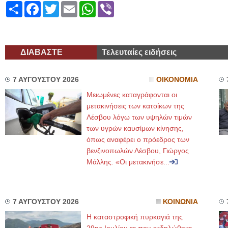
Share
Facebook
Twitter
Email
WhatsApp
Viber
ΔΙΑΒΑΣΤΕ
Τελευταίες ειδήσεις
7 ΑΥΓΟΥΣΤΟΥ 2026
ΟΙΚΟΝΟΜΙΑ
Μειωμένες καταγράφονται οι
μετακινήσεις των κατοίκων της
Λέσβου λόγω των υψηλών τιμών
των υγρών καυσίμων κίνησης,
όπως αναφέρει ο πρόεδρος των
βενζινοπωλών Λέσβου, Γιώργος
Μάλλης. «Οι μετακινήσε...
7 ΑΥΓΟΥΣΤΟΥ 2026
ΚΟΙΝΩΝΙΑ
Η καταστροφική πυρκαγιά της