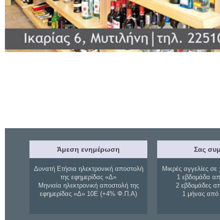
Άμεση ενημέρωση
Σας συμ
Δυνατή Ετήσια ηλεκτρονική αποστολή
Μικρές αγγελίες σε 
της εφημερίδας «Δ»
1 εβδομάδα απ
Μηνιαία ηλεκτρονική αποστολή της
2 εβδομάδες α
εφημερίδας «Δ» 10Ε (+4% Φ.Π.Α)
1 μήνας από