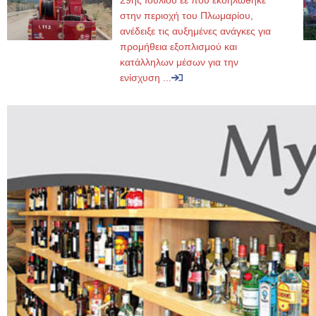
29ης Ιουλίου εε που εκδηλώθηκε
στην περιοχή του Πλωμαρίου,
ανέδειξε τις αυξημένες ανάγκες για
προμήθεια εξοπλισμού και
κατάλληλων μέσων για την
ενίσχυση ...