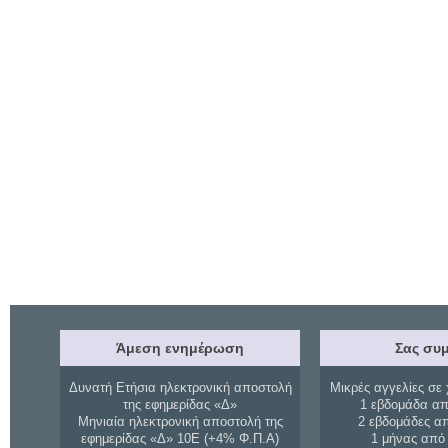
Άμεση ενημέρωση
Σας συμ
Δυνατή Ετήσια ηλεκτρονική αποστολή
Μικρές αγγελίες σε 
της εφημερίδας «Δ»
1 εβδομάδα απ
Μηνιαία ηλεκτρονική αποστολή της
2 εβδομάδες α
εφημερίδας «Δ» 10Ε (+4% Φ.Π.Α)
1 μήνας από