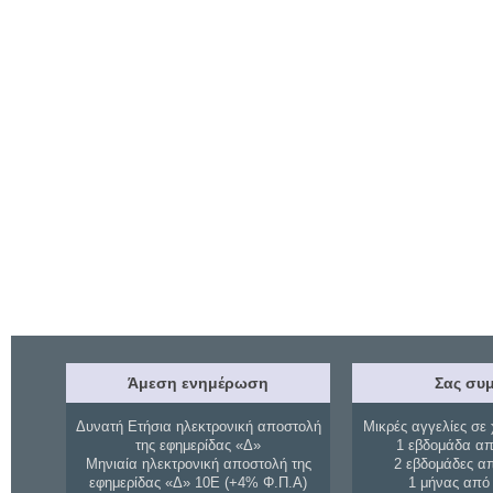
Άμεση ενημέρωση
Σας συμ
Δυνατή Ετήσια ηλεκτρονική αποστολή
Μικρές αγγελίες σε 
της εφημερίδας «Δ»
1 εβδομάδα απ
Μηνιαία ηλεκτρονική αποστολή της
2 εβδομάδες α
εφημερίδας «Δ» 10Ε (+4% Φ.Π.Α)
1 μήνας από