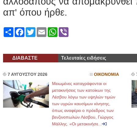
αλλοδαπούς να απομακρυνθεί π
απ' όπου ήρθε.
Share
Facebook
Twitter
Email
WhatsApp
Viber
ΔΙΑΒΑΣΤΕ
Τελευταίες ειδήσεις
7 ΑΥΓΟΥΣΤΟΥ 2026
ΟΙΚΟΝΟΜΙΑ
Μειωμένες καταγράφονται οι
μετακινήσεις των κατοίκων της
Λέσβου λόγω των υψηλών τιμών
των υγρών καυσίμων κίνησης,
όπως αναφέρει ο πρόεδρος των
βενζινοπωλών Λέσβου, Γιώργος
Μάλλης. «Οι μετακινήσε...