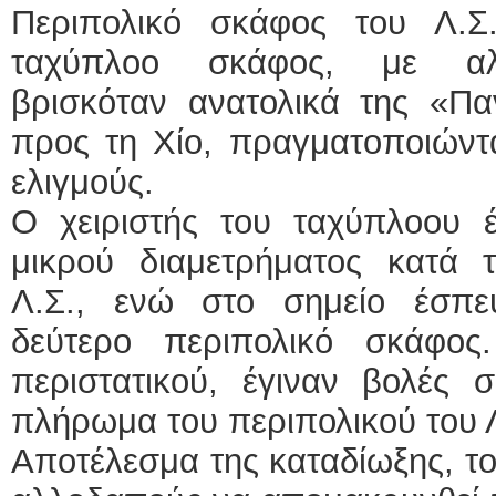
Περιπολικό σκάφος του Λ.Σ
ΕΙΔΙΚΟΣ ΚΑΡΔΙΟΛΟΓΟΣ
ταχύπλοο σκάφος, με αλλ
ΚΩΝΣΤΑΝΤΙΝΟΣ 
βρισκόταν ανατολικά της «Πα
Holter πίεσης και 
Δοκιμασία κοπώσ
προς τη Χίο, πραγματοποιώντα
υπέρηχος
Μυτιλήνη Βουρνάζ
τηλ.2251302311
ελιγμούς.
Γέρα:Παπάδος τηλ
aroniskos@gmail.
Ο χειριστής του ταχύπλοου
Φυσικοθεραπεύτρια Manua
μικρού διαμετρήματος κατά 
Σταυρουλάκη-Γαλάτ
Λ.Σ., ενώ στο σημείο έσπ
Πτυχιούχος Φυσικ
ΑΤΕΙ Θεσσαλονίκ
Σύμβαση με ΕΟΠ
δεύτερο περιπολικό σκάφος
Ασκληπιού 39 Χρ
Μυτιλήνη
περιστατικού, έγιναν βολές
τηλ. 22510-54898-
πλήρωμα του περιπολικού του 
Αποτέλεσμα της καταδίωξης, τ