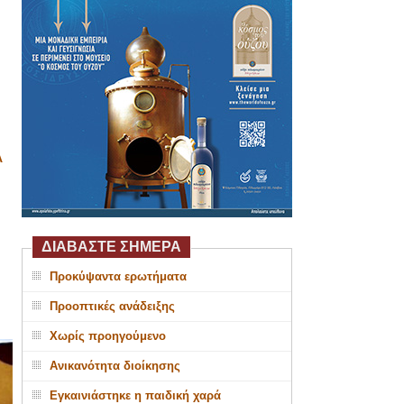
Α
ΔΙΑΒΑΣΤΕ ΣΗΜΕΡΑ
Προκύψαντα ερωτήματα
Προοπτικές ανάδειξης
Χωρίς προηγούμενο
Ανικανότητα διοίκησης
Εγκαινιάστηκε η παιδική χαρά