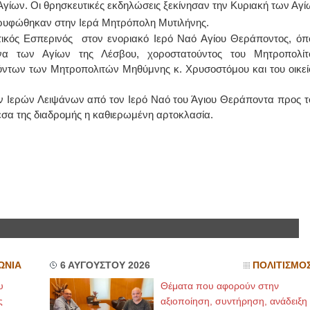
ίων. Οι θρησκευτικές εκδηλώσεις ξεκίνησαν την Κυριακή των Αγί
ρυφώθηκαν στην Ιερά Μητρόπολη Μυτιλήνης.
ΙΩΑΝΝΗΣ Α. ΜΑΛΛΙΑΣ
ικός Εσπερινός στον ενοριακό Ιερό Ναό Αγίου Θεράποντος, όπ
να των Αγίων της Λέσβου, χοροστατούντος του Μητροπολίτ
ΧΕΙΡΟΥΡΓΟΣ
ΟΦΘΑΛΜΙΑΤΡΟΣ
ντων των Μητροπολιτών Μηθύμνης κ. Χρυσοστόμου και του οικεί
Διδάκτωρ Ιατρικής Σχολής
Πανεπιστημίου Αθηνών
Καλλιπόλεως 3,Νέα Σμύρνη,
ων Ιερών Λειψάνων από τον Ιερό Ναό του Άγιου Θεράποντα προς τ
τηλ:210-9320215
Καβέτσου 10, Μυτιλήνη, τηλ:
εσα της διαδρομής η καθιερωμένη αρτοκλασία.
2251038065
Χειρουργός Ωτορινολαρυγγολόγος
Έλενα Μπούμπα
Στρατιωτικός Ιατρός
Διδ.Παν.Αθηνών
Διπλωματούχος Ευρ.Ακαδημίας
Πάρνηθας 95-97 Αχαρναί
2102467085 & 6938502258
email- elenboumpa@gmail.com
ΩΝΙΑ
6 ΑΥΓΟΥΣΤΟΥ 2026
ΠΟΛΙΤΙΣΜΟ
υ
Θέματα που αφορούν στην
ς
αξιοποίηση, συντήρηση, ανάδειξη