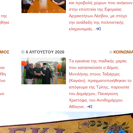
και προβολή χώρων που ανήκουν
στην εποπτεία της Εφορείας
 της
Αρχαιοτήτων Λέσβου, με στόχο
ήθηκε
την ανάδειξη της πολιτιστικής
κληρονομιάς...
ΣΜΟΣ
6 ΑΥΓΟΥΣΤΟΥ 2026
ΚΟΙΝΩΝΙ
Tα εγκαίνια της παιδικής χαράς
και
που κατασκεύασε ο Δήμος
39η
Μυτιλήνης στους Ταξιάρχες
ένο
(Καγιάνι), πραγματοποιήθηκαν το
απόγευμα της Τρίτης, παρουσία
νο
του Δημάρχου, Παναγιώτη
Χριστόφα, του Αντιδημάρχου
Αθλητισ...