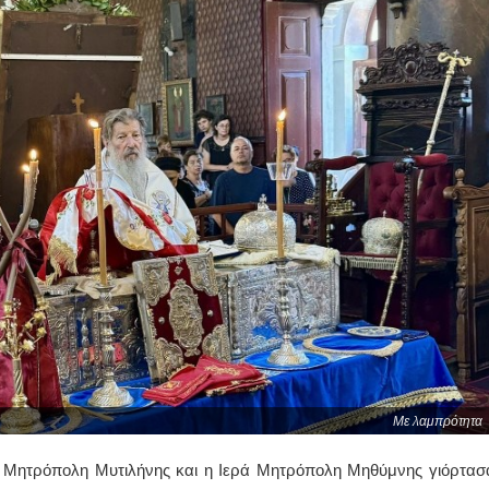
Με λαμπρότητα
ά Μητρόπολη Μυτιλήνης και η Ιερά Μητρόπολη Μηθύμνης γιόρτασ