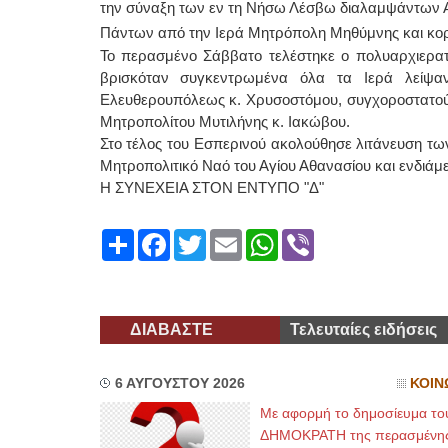
την σύναξη των εν τη Νήσω Λέσβω διαλαμψάντων Αγ
Πάντων από την Ιερά Μητρόπολη Μηθύμνης και κο
Το περασμένο Σάββατο τελέστηκε ο πολυαρχιερατ
βρισκόταν συγκεντρωμένα όλα τα Ιερά λείψα
Ελευθερουπόλεως κ. Χρυσοστόμου, συγχοροστατού
Μητροπολίτου Μυτιλήνης κ. Ιακώβου.
Στο τέλος του Εσπερινού ακολούθησε λιτάνευση τ
Μητροπολιτικό Ναό του Αγίου Αθανασίου και ενδιάμ
Η ΣΥΝΕΧΕΙΑ ΣΤΟΝ ΕΝΤΥΠΟ "Δ"
Share
Facebook
Twitter
Email
WhatsApp
Viber
ΔΙΑΒΑΣΤΕ
Τελευταίες ειδήσεις
6 ΑΥΓΟΥΣΤΟΥ 2026
ΚΟΙΝ
Με αφορμή το δημοσίευμα το
ΔΗΜΟΚΡΑΤΗ της περασμένη