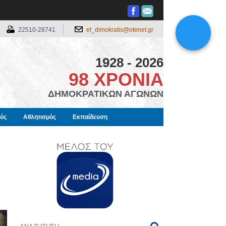
22510-28741
ef_dimokratis@otenet.gr
1928 - 2026
98 ΧΡΟΝΙΑ
ΔΗΜΟΚΡΑΤΙΚΩΝ ΑΓΩΝΩΝ
μός
Αθλητισμός
Εκπαίδευση