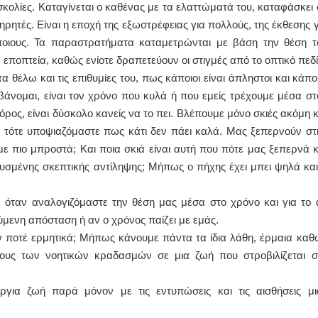
κολίες. Καταγίνεται ο καθένας με τα ελαττώματά του, καταφάσκει 
ηρητές. Είναι η εποχή της εξωστρέφειας για πολλούς, της έκθεσης γ
άποιους. Τα παραστρατήματα καταμετρώνται με βάση την θέση τ
εποπτεία, καθώς ενίοτε δραπετεύουν οι στιγμές από το οπτικό πεδί
 θέλω και τις επιθυμίες του, πως κάποιοι είναι άπληστοι και κάποι
βάνομαι, είναι τον χρόνο που κυλά ή που εμείς τρέχουμε μέσα στ
πόρος, είναι δύσκολο κανείς να το πει. Βλέπουμε μόνο σκιές ακόμη κ
ι τότε υποψιαζόμαστε πως κάτι δεν πάει καλά. Μας ξεπερνούν στ
ε πιο μπροστά; Και ποια σκιά είναι αυτή που πότε μας ξεπερνά κ
υσμένης σκεπτικής αντίληψης; Μήπως ο πήχης έχει μπει ψηλά και
όταν αναλογιζόμαστε την θέση μας μέσα στο χρόνο και για το 
ύμενη απόσταση ή αν ο χρόνος παίζει με εμάς.
υν ποτέ ερμητικά; Μήπως κάνουμε πάντα τα ίδια λάθη, έρμαια καθ
ους των νοητικών κραδασμών σε μια ζωή που στροβιλίζεται σ
ύργια ζωή παρά μόνον με τις εντυπώσεις και τις αισθήσεις μι