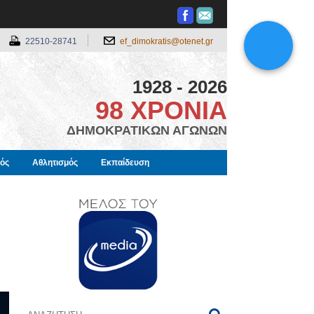
22510-28741
ef_dimokratis@otenet.gr
1928 - 2026
98 ΧΡΟΝΙΑ
ΔΗΜΟΚΡΑΤΙΚΩΝ ΑΓΩΝΩΝ
μός
Αθλητισμός
Εκπαίδευση