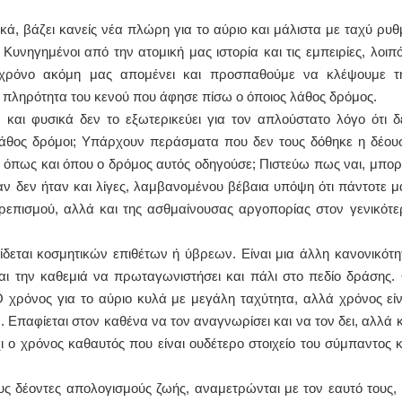
κά, βάζει κανείς νέα πλώρη για το αύριο και μάλιστα με ταχύ ρυθ
ΙΩΑΝΝΗΣ Α. ΜΑΛΛΙΑΣ
 Κυνηγημένοι από την ατομική μας ιστορία και τις εμπειρίες, λοιπό
ΧΕΙΡΟΥΡΓΟΣ
 χρόνο ακόμη μας απομένει και προσπαθούμε να κλέψουμε τ
ΟΦΘΑΛΜΙΑΤΡΟΣ
Διδάκτωρ Ιατρικής Σχολής
 πληρότητα του κενού που άφησε πίσω ο όποιος λάθος δρόμος.
Πανεπιστημίου Αθηνών
 και φυσικά δεν το εξωτερικεύει για τον απλούστατο λόγο ότι δ
Καλλιπόλεως 3,Νέα Σμύρνη,
τηλ:210-9320215
 λάθος δρόμοι; Υπάρχουν περάσματα που δεν τους δόθηκε η δέου
Καβέτσου 10, Μυτιλήνη, τηλ:
2251038065
όπως και όπου ο δρόμος αυτός οδηγούσε; Πιστεύω πως ναι, μπορε
αν δεν ήταν και λίγες, λαμβανομένου βέβαια υπόψη ότι πάντοτε μ
Χειρουργός Ωτορινολαρυγγολόγος
επισμού, αλλά και της ασθμαίνουσας αργοπορίας στον γενικότε
Έλενα Μπούμπα
Στρατιωτικός Ιατρός
είδεται κοσμητικών επιθέτων ή ύβρεων. Είναι μια άλλη κανονικότη
Διδ.Παν.Αθηνών
Διπλωματούχος Ευρ.Ακαδημίας
αι την καθεμιά να πρωταγωνιστήσει και πάλι στο πεδίο δράσης. 
Πάρνηθας 95-97 Αχαρναί
2102467085 & 6938502258
Ο χρόνος για το αύριο κυλά με μεγάλη ταχύτητα, αλλά χρόνος είν
email- elenboumpa@gmail.com
. Επαφίεται στον καθένα να τον αναγνωρίσει και να τον δει, αλλά κ
ι ο χρόνος καθαυτός που είναι ουδέτερο στοιχείο του σύμπαντος κ
υς δέοντες απολογισμούς ζωής, αναμετρώνται με τον εαυτό τους, 