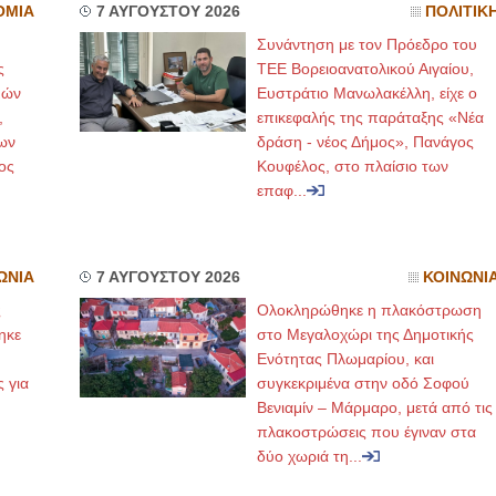
ΟΜΙΑ
7 ΑΥΓΟΥΣΤΟΥ 2026
ΠΟΛΙΤΙΚ
Συνάντηση με τον Πρόεδρο του
ς
ΤΕΕ Βορειοανατολικού Αιγαίου,
μών
Ευστράτιο Μανωλακέλλη, είχε ο
,
επικεφαλής της παράταξης «Νέα
ων
δράση - νέος Δήμος», Πανάγος
ος
Κουφέλος, στο πλαίσιο των
επαφ...
ΩΝΙΑ
7 ΑΥΓΟΥΣΤΟΥ 2026
ΚΟΙΝΩΝΙ
ς
Ολοκληρώθηκε η πλακόστρωση
ηκε
στο Μεγαλοχώρι της Δημοτικής
,
Ενότητας Πλωμαρίου, και
ς για
συγκεκριμένα στην οδό Σοφού
Βενιαμίν – Μάρμαρο, μετά από τις
πλακοστρώσεις που έγιναν στα
δύο χωριά τη...