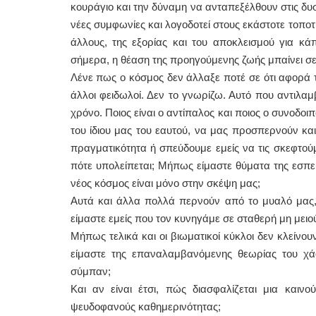
κουράγιο και την δύναμη να ανταπεξέλθουν στις δυσ
νέες συμφωνίες και λογοδοτεί στους εκάστοτε τοποτ
άλλους, της εξορίας και του αποκλεισμού για κ
σήμερα, η θέαση της προηγούμενης ζωής μπαίνει σε 
Λένε πως ο κόσμος δεν άλλαξε ποτέ σε ότι αφορά τα
άλλοι φειδωλοί. Δεν το γνωρίζω. Αυτό που αντιλαμ
χρόνο. Ποιος είναι ο αντίπαλος και ποιος ο συνοδοι
του ίδιου μας του εαυτού, να μας προσπερνούν κα
πραγματικότητα ή σπεύδουμε εμείς να τις σκεφτούμ
πότε υπολείπεται; Μήπως είμαστε θύματα της εσπε
νέος κόσμος είναι μόνο στην σκέψη μας;
Αυτά και άλλα πολλά περνούν από το μυαλό μας, 
είμαστε εμείς που τον κυνηγάμε σε σταθερή μη μειο
Μήπως τελικά και οι βιωματικοί κύκλοι δεν κλείνο
είμαστε της επαναλαμβανόμενης θεωρίας του χά
σύμπαν;
Και αν είναι έτσι, πώς διασφαλίζεται μια καινο
ψευδοφανούς καθημερινότητας;