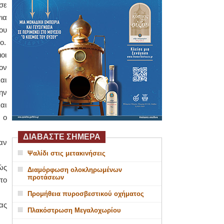
σε
ια
ου
ο.
οι
ον
αι
ην
αι
 ο
ΔΙΑΒΑΣΤΕ ΣΗΜΕΡΑ
αν
Ψαλίδι στις μετακινήσεις
ώς
Διαμόρφωση ολοκληρωμένων
προτάσεων
το
Προμήθεια πυροσβεστικού οχήματος
ας
Πλακόστρωση Μεγαλοχωρίου