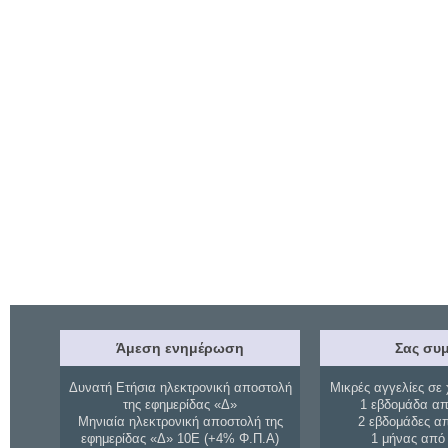
Άμεση ενημέρωση
Σας συμ
Δυνατή Ετήσια ηλεκτρονική αποστολή
Μικρές αγγελίες σε 
της εφημερίδας «Δ»
1 εβδομάδα απ
Μηνιαία ηλεκτρονική αποστολή της
2 εβδομάδες α
εφημερίδας «Δ» 10Ε (+4% Φ.Π.Α)
1 μήνας από