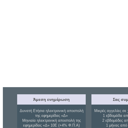
Άμεση ενημέρωση
Σας συμ
Δυνατή Ετήσια ηλεκτρονική αποστολή
Μικρές αγγελίες σε 
της εφημερίδας «Δ»
1 εβδομάδα απ
Μηνιαία ηλεκτρονική αποστολή της
2 εβδομάδες α
εφημερίδας «Δ» 10Ε (+4% Φ.Π.Α)
1 μήνας από