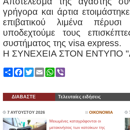
Αποτέλεσμα της αγαστής συ
γρήγορα και άρτια ετοιμάστηκ
επιβατικού λιμένα πέρυσι
υποδεχτούμε τους επισκέπτ
συστήματος της visa express.
Η ΣΥΝΕΧΕΙΑ ΣΤΟΝ ΕΝΤΥΠΟ "
Share
Facebook
Twitter
Email
WhatsApp
Viber
ΔΙΑΒΑΣΤΕ
Τελευταίες ειδήσεις
7 ΑΥΓΟΥΣΤΟΥ 2026
ΟΙΚΟΝΟΜΙΑ
Μειωμένες καταγράφονται οι
μετακινήσεις των κατοίκων της