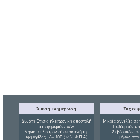
Άμεση ενημέρωση
Σας συμ
Δυνατή Ετήσια ηλεκτρονική αποστολή
Μικρές αγγελίες σε 
της εφημερίδας «Δ»
1 εβδομάδα απ
Μηνιαία ηλεκτρονική αποστολή της
2 εβδομάδες α
εφημερίδας «Δ» 10Ε (+4% Φ.Π.Α)
1 μήνας από