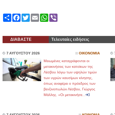
Share
Facebook
Twitter
Email
WhatsApp
Viber
ΔΙΑΒΑΣΤΕ
Τελευταίες ειδήσεις
7 ΑΥΓΟΥΣΤΟΥ 2026
ΟΙΚΟΝΟΜΙΑ
Μειωμένες καταγράφονται οι
μετακινήσεις των κατοίκων της
Λέσβου λόγω των υψηλών τιμών
των υγρών καυσίμων κίνησης,
όπως αναφέρει ο πρόεδρος των
βενζινοπωλών Λέσβου, Γιώργος
Μάλλης. «Οι μετακινήσε...
7 ΑΥΓΟΥΣΤΟΥ 2026
ΚΟΙΝΩΝΙΑ