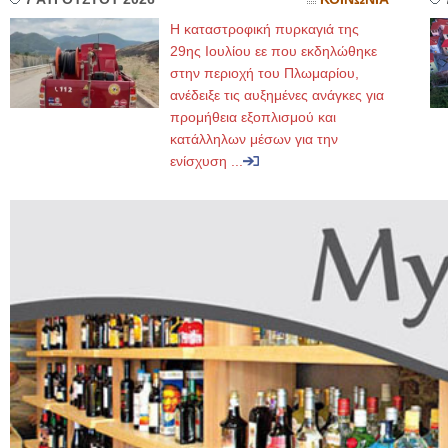
Η καταστροφική πυρκαγιά της
29ης Ιουλίου εε που εκδηλώθηκε
στην περιοχή του Πλωμαρίου,
ανέδειξε τις αυξημένες ανάγκες για
προμήθεια εξοπλισμού και
κατάλληλων μέσων για την
ενίσχυση ...