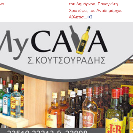
νο
του Δημάρχου, Παναγιώτη
Χριστόφα, του Αντιδημάρχου
Αθλητισ...