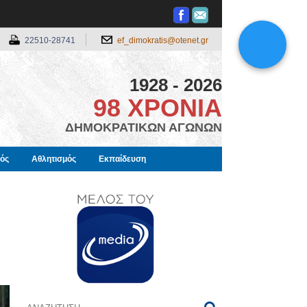
22510-28741
ef_dimokratis@otenet.gr
1928 - 2026
98 ΧΡΟΝΙΑ
ΔΗΜΟΚΡΑΤΙΚΩΝ ΑΓΩΝΩΝ
μός
Αθλητισμός
Εκπαίδευση