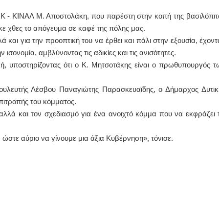
 - ΚΙΝΑΛ Μ. Αποστολάκη, που παρέστη στην κοπή της βασιλόπιτ
ΙΩΑΝΝΗΣ Α. ΜΑΛΛΙΑΣ
ε χθες το απόγευμα σε καφέ της πόλης μας.
ΧΕΙΡΟΥΡΓΟΣ
ά και για την προοπτική του να έρθει και πάλι στην εξουσία, έχοντ
ΟΦΘΑΛΜΙΑΤΡΟΣ
Διδάκτωρ Ιατρικής Σχολής
ν ισονομία, αμβλύνοντας τις αδικίες και τις ανισότητες.
Πανεπιστημίου Αθηνών
κή, υποστηρίζοντας ότι ο Κ. Μητσοτάκης είναι ο πρωθυπουργός τ
Καλλιπόλεως 3,Νέα Σμύρνη,
τηλ:210-9320215
Καβέτσου 10, Μυτιλήνη, τηλ:
2251038065
ουλευτής Λέσβου Παναγιώτης Παρασκευαϊδης, ο Δήμαρχος Δυτικ
πιτροπής του κόμματος.
Χειρουργός Ωτορινολαρυγγολόγος
 αλλά και τον σχεδιασμό για ένα ανοιχτό κόμμα που να εκφράζει τ
Έλενα Μπούμπα
Στρατιωτικός Ιατρός
, ώστε αύριο να γίνουμε μια άξια Κυβέρνηση», τόνισε.
Διδ.Παν.Αθηνών
Διπλωματούχος Ευρ.Ακαδημίας
Πάρνηθας 95-97 Αχαρναί
2102467085 & 6938502258
email- elenboumpa@gmail.com