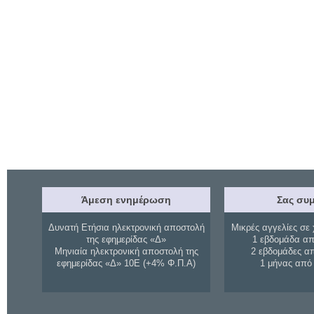
Άμεση ενημέρωση
Σας συμ
Δυνατή Ετήσια ηλεκτρονική αποστολή
Μικρές αγγελίες σε 
της εφημερίδας «Δ»
1 εβδομάδα απ
Μηνιαία ηλεκτρονική αποστολή της
2 εβδομάδες α
εφημερίδας «Δ» 10Ε (+4% Φ.Π.Α)
1 μήνας από