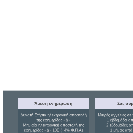
Άμεση ενημέρωση
Σας συμ
Δυνατή Ετήσια ηλεκτρονική αποστολή
Μικρές αγγελίες σε 
της εφημερίδας «Δ»
1 εβδομάδα απ
Μηνιαία ηλεκτρονική αποστολή της
2 εβδομάδες α
εφημερίδας «Δ» 10Ε (+4% Φ.Π.Α)
1 μήνας από