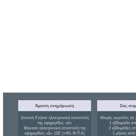
Άμεση ενημέρωση
Σας συμ
Δυνατή Ετήσια ηλεκτρονική αποστολή
Μικρές αγγελίες σε 
της εφημερίδας «Δ»
1 εβδομάδα απ
Μηνιαία ηλεκτρονική αποστολή της
2 εβδομάδες α
εφημερίδας «Δ» 10Ε (+4% Φ.Π.Α)
1 μήνας από