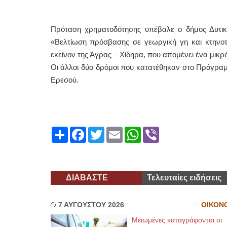
Πρόταση χρηματοδότησης υπέβαλε ο δήμος Δυτι
«Βελτίωση πρόσβασης σε γεωργική γη και κτηνοτρ
εκείνον της Άγρας – Χίδηρα, που απομένει ένα μικρ
Οι άλλοι δύο δρόμοι που κατατέθηκαν στο Πρόγραμμ
Ερεσού.
Share
Facebook
Twitter
Email
WhatsApp
Viber
ΔΙΑΒΑΣΤΕ
Τελευταίες ειδήσεις
7 ΑΥΓΟΥΣΤΟΥ 2026
ΟΙΚΟΝ
Μειωμένες καταγράφονται οι