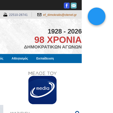
22510-28741
ef_dimokratis@otenet.gr
1928 - 2026
98 ΧΡΟΝΙΑ
ΔΗΜΟΚΡΑΤΙΚΩΝ ΑΓΩΝΩΝ
μός
Αθλητισμός
Εκπαίδευση