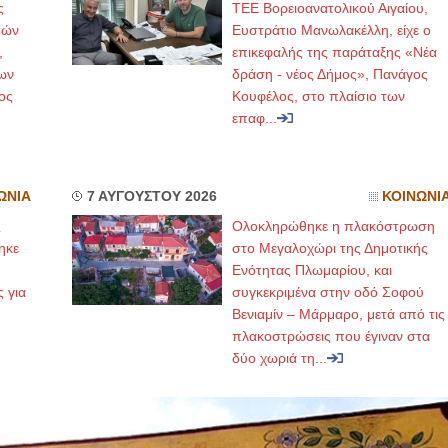
ς
ΤΕΕ Βορειοανατολικού Αιγαίου,
μών
Ευστράτιο Μανωλακέλλη, είχε ο
,
επικεφαλής της παράταξης «Νέα
ων
δράση - νέος Δήμος», Πανάγος
ος
Κουφέλος, στο πλαίσιο των
επαφ...
ΩΝΙΑ
7 ΑΥΓΟΥΣΤΟΥ 2026
ΚΟΙΝΩΝΙ
ς
Ολοκληρώθηκε η πλακόστρωση
ηκε
στο Μεγαλοχώρι της Δημοτικής
,
Ενότητας Πλωμαρίου, και
ς για
συγκεκριμένα στην οδό Σοφού
Βενιαμίν – Μάρμαρο, μετά από τις
πλακοστρώσεις που έγιναν στα
δύο χωριά τη...