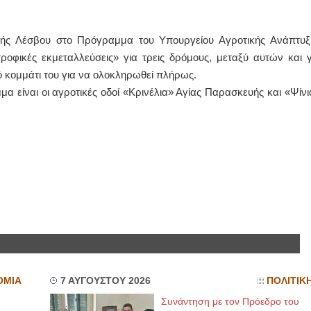
ΙΩΑΝΝΗΣ Α. ΜΑΛΛΙΑΣ
κής Λέσβου στο Πρόγραμμα του Υπουργείου Αγροτικής Ανάπτυξ
ΧΕΙΡΟΥΡΓΟΣ
οφικές εκμεταλλεύσεις» για τρεις δρόμους, μεταξύ αυτών και γ
ΟΦΘΑΛΜΙΑΤΡΟΣ
Διδάκτωρ Ιατρικής Σχολής
ό κομμάτι του για να ολοκληρωθεί πλήρως.
Πανεπιστημίου Αθηνών
α είναι οι αγροτικές οδοί «Κρινέλια» Αγίας Παρασκευής και «Ψίνι
Καλλιπόλεως 3,Νέα Σμύρνη,
τηλ:210-9320215
Καβέτσου 10, Μυτιλήνη, τηλ:
2251038065
Χειρουργός Ωτορινολαρυγγολόγος
Έλενα Μπούμπα
Στρατιωτικός Ιατρός
Διδ.Παν.Αθηνών
Διπλωματούχος Ευρ.Ακαδημίας
Πάρνηθας 95-97 Αχαρναί
2102467085 & 6938502258
email- elenboumpa@gmail.com
ΟΜΙΑ
7 ΑΥΓΟΥΣΤΟΥ 2026
ΠΟΛΙΤΙΚ
Συνάντηση με τον Πρόεδρο του