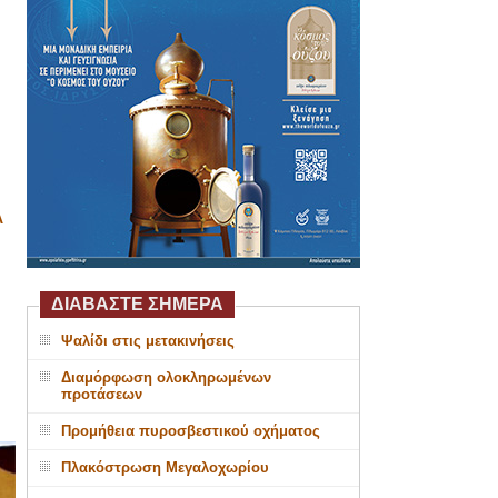
Α
ΔΙΑΒΑΣΤΕ ΣΗΜΕΡΑ
Ψαλίδι στις μετακινήσεις
Διαμόρφωση ολοκληρωμένων
προτάσεων
Προμήθεια πυροσβεστικού οχήματος
Πλακόστρωση Μεγαλοχωρίου