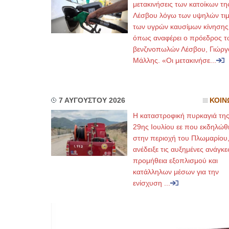
μετακινήσεις των κατοίκων τη
Λέσβου λόγω των υψηλών τι
των υγρών καυσίμων κίνησης
όπως αναφέρει ο πρόεδρος τ
βενζινοπωλών Λέσβου, Γιώργ
Μάλλης. «Οι μετακινήσε...
7 ΑΥΓΟΥΣΤΟΥ 2026
ΚΟΙΝ
Η καταστροφική πυρκαγιά τη
29ης Ιουλίου εε που εκδηλώθ
στην περιοχή του Πλωμαρίου
ανέδειξε τις αυξημένες ανάγκε
προμήθεια εξοπλισμού και
κατάλληλων μέσων για την
ενίσχυση ...