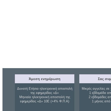
Άμεση ενημέρωση
Σας συμ
Δυνατή Ετήσια ηλεκτρονική αποστολή
Μικρές αγγελίες σε 
της εφημερίδας «Δ»
1 εβδομάδα απ
Μηνιαία ηλεκτρονική αποστολή της
2 εβδομάδες α
εφημερίδας «Δ» 10Ε (+4% Φ.Π.Α)
1 μήνας από