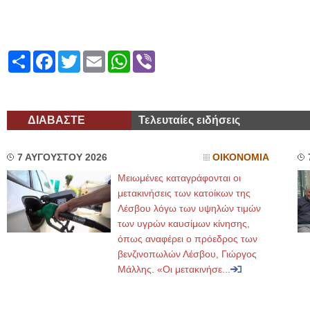
Share
Facebook
Twitter
Email
WhatsApp
Viber
ΔΙΑΒΑΣΤΕ
Τελευταίες ειδήσεις
7 ΑΥΓΟΥΣΤΟΥ 2026
ΟΙΚΟΝΟΜΙΑ
Μειωμένες καταγράφονται οι
μετακινήσεις των κατοίκων της
Λέσβου λόγω των υψηλών τιμών
των υγρών καυσίμων κίνησης,
όπως αναφέρει ο πρόεδρος των
βενζινοπωλών Λέσβου, Γιώργος
Μάλλης. «Οι μετακινήσε...