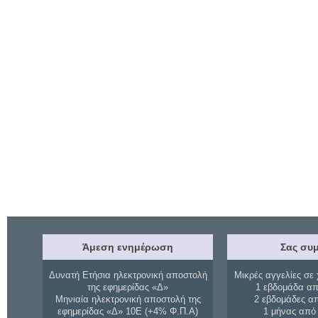
Άμεση ενημέρωση
Σας συμ
Δυνατή Ετήσια ηλεκτρονική αποστολή
Μικρές αγγελίες σε 
της εφημερίδας «Δ»
1 εβδομάδα απ
Μηνιαία ηλεκτρονική αποστολή της
2 εβδομάδες α
εφημερίδας «Δ» 10Ε (+4% Φ.Π.Α)
1 μήνας από