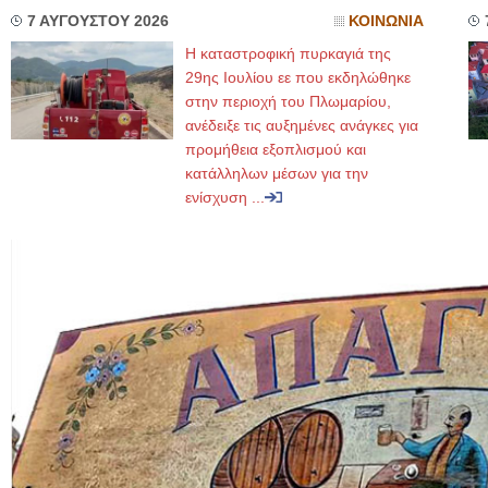
7 ΑΥΓΟΥΣΤΟΥ 2026
ΚΟΙΝΩΝΙΑ
Η καταστροφική πυρκαγιά της
29ης Ιουλίου εε που εκδηλώθηκε
στην περιοχή του Πλωμαρίου,
ανέδειξε τις αυξημένες ανάγκες για
προμήθεια εξοπλισμού και
κατάλληλων μέσων για την
ενίσχυση ...