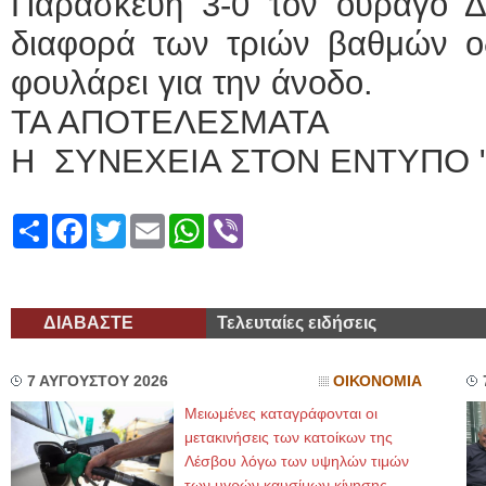
Παρασκευή 3-0 τον ουραγό Δι
διαφορά των τριών βαθμών ο
φουλάρει για την άνοδο.
ΤΑ ΑΠΟΤΕΛΕΣΜΑΤΑ
Η ΣΥΝΕΧΕΙΑ ΣΤΟΝ ΕΝΤΥΠΟ 
Share
Facebook
Twitter
Email
WhatsApp
Viber
ΔΙΑΒΑΣΤΕ
Τελευταίες ειδήσεις
7 ΑΥΓΟΥΣΤΟΥ 2026
ΟΙΚΟΝΟΜΙΑ
Μειωμένες καταγράφονται οι
μετακινήσεις των κατοίκων της
Λέσβου λόγω των υψηλών τιμών
των υγρών καυσίμων κίνησης,