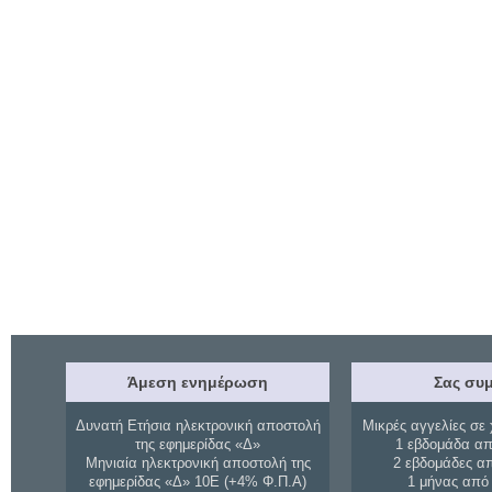
Άμεση ενημέρωση
Σας συμ
Δυνατή Ετήσια ηλεκτρονική αποστολή
Μικρές αγγελίες σε 
της εφημερίδας «Δ»
1 εβδομάδα απ
Μηνιαία ηλεκτρονική αποστολή της
2 εβδομάδες α
εφημερίδας «Δ» 10Ε (+4% Φ.Π.Α)
1 μήνας από