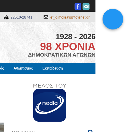
22510-28741
ef_dimokratis@otenet.gr
1928 - 2026
98 ΧΡΟΝΙΑ
ΔΗΜΟΚΡΑΤΙΚΩΝ ΑΓΩΝΩΝ
μός
Αθλητισμός
Εκπαίδευση