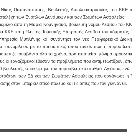
 Νίκος Παπαναστάσης, Βουλευτής Αιτωλοακαρνανίας του ΚΚΕ κ
ΙΩΑΝΝΗΣ Α. ΜΑΛΛΙΑΣ
με στελέχη των Ενόπλων Δυνάμεων και των Σωμάτων Ασφαλείας.
ΧΕΙΡΟΥΡΓΟΣ
ούμενο από τη Μαρία Κομνηνάκα, βουλευτή νομού Λέσβου του ΚΚ
ΟΦΘΑΛΜΙΑΤΡΟΣ
Διδάκτωρ Ιατρικής Σχολής
υ ΚΚΕ και μέλη της Τομεακής Επιτροπής Λέσβου του κόμματος. 
Πανεπιστημίου Αθηνών
πηρεσία Μυτιλήνης και συνάντησε τον νέο Περιφερειακό Διοικη
Καλλιπόλεως 3,Νέα Σμύρνη,
τηλ:210-9320215
α, συνομίλησε με το προσωπικό, όπου τόνισε πως η πυροσβεστι
Καβέτσου 10, Μυτιλήνη, τηλ:
2251038065
μετωπίζει συμβάντα όλο το χρόνο, άρα απαιτείται μόνιμο προσωπι
τους οι εργαζόμενοι έθεσαν τα προβλήματα που αντιμετωπίζουν, όπ
Χειρουργός Ωτορινολαρυγγολόγος
 Ο βουλευτής επισκέφτηκε τον πυροσβεστικό σταθμό Αγιάσου, ενώ 
Έλενα Μπούμπα
ποστράτων των ΕΔ και των Σωμάτων Ασφαλείας που οργάνωσε η 
Στρατιωτικός Ιατρός
ης στον ιμπεριαλιστικό πόλεμο και τις αιτίες που τον γεννάνε».
Διδ.Παν.Αθηνών
Διπλωματούχος Ευρ.Ακαδημίας
Πάρνηθας 95-97 Αχαρναί
2102467085 & 6938502258
email- elenboumpa@gmail.com