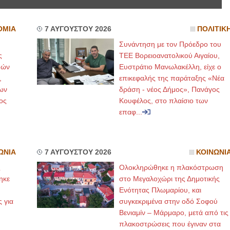
ΟΜΙΑ
7 ΑΥΓΟΥΣΤΟΥ 2026
ΠΟΛΙΤΙΚ
Συνάντηση με τον Πρόεδρο του
ς
ΤΕΕ Βορειοανατολικού Αιγαίου,
μών
Ευστράτιο Μανωλακέλλη, είχε ο
,
επικεφαλής της παράταξης «Νέα
ων
δράση - νέος Δήμος», Πανάγος
ος
Κουφέλος, στο πλαίσιο των
επαφ...
ΩΝΙΑ
7 ΑΥΓΟΥΣΤΟΥ 2026
ΚΟΙΝΩΝΙ
ς
Ολοκληρώθηκε η πλακόστρωση
ηκε
στο Μεγαλοχώρι της Δημοτικής
,
Ενότητας Πλωμαρίου, και
ς για
συγκεκριμένα στην οδό Σοφού
Βενιαμίν – Μάρμαρο, μετά από τις
πλακοστρώσεις που έγιναν στα