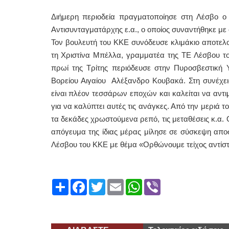
Διήμερη περιοδεία πραγματοποίησε στη Λέσβο ο
Αντισυνταγματάρχης ε.α., ο οποίος συναντήθηκε 
Τον βουλευτή του ΚΚΕ συνόδευσε κλιμάκιο αποτελ
τη Χριστίνα Μπέλλα, γραμματέα της ΤΕ Λέσβου το
πρωί της Τρίτης περιόδευσε στην Πυροσβεστική Υ
Βορείου Αιγαίου Αλέξανδρο Κουβακά. Στη συνέχει
είναι πλέον τεσσάρων εποχών και καλείται να αντι
για να καλύπτει αυτές τις ανάγκες. Από την μεριά 
τα δεκάδες χρωστούμενα ρεπό, τις μεταθέσεις κ.α.
απόγευμα της ίδιας μέρας μίλησε σε σύσκεψη α
Λέσβου του ΚΚΕ με θέμα «Ορθώνουμε τείχος αντίστασ
Share
Facebook
Twitter
Email
WhatsApp
Viber