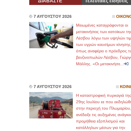
ΔΙΑΒΑΣΤΕ
Τελευταίες ειδήσεις
7 ΑΥΓΟΥΣΤΟΥ 2026
ΟΙΚΟΝ
Μειωμένες καταγράφονται οι
μετακινήσεις των κατοίκων τη
Λέσβου λόγω των υψηλών τι
των υγρών καυσίμων κίνησης
όπως αναφέρει ο πρόεδρος τ
βενζινοπωλών Λέσβου, Γιώργ
Μάλλης. «Οι μετακινήσε...
7 ΑΥΓΟΥΣΤΟΥ 2026
ΚΟΙΝ
Η καταστροφική πυρκαγιά τη
29ης Ιουλίου εε που εκδηλώθ
στην περιοχή του Πλωμαρίου
ανέδειξε τις αυξημένες ανάγκε
προμήθεια εξοπλισμού και
κατάλληλων μέσων για την