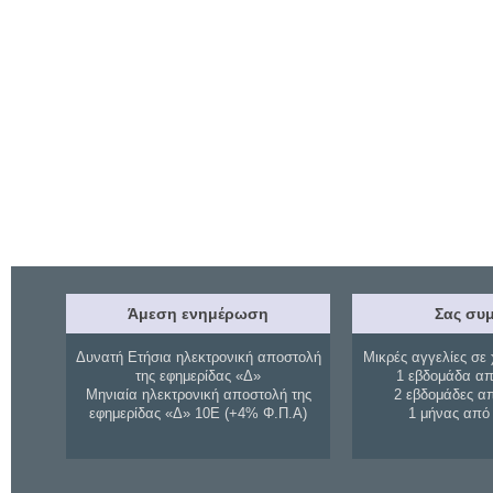
Άμεση ενημέρωση
Σας συμ
Δυνατή Ετήσια ηλεκτρονική αποστολή
Μικρές αγγελίες σε 
της εφημερίδας «Δ»
1 εβδομάδα απ
Μηνιαία ηλεκτρονική αποστολή της
2 εβδομάδες α
εφημερίδας «Δ» 10Ε (+4% Φ.Π.Α)
1 μήνας από