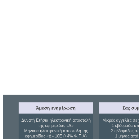
Άμεση ενημέρωση
Σας συμ
Δυνατή Ετήσια ηλεκτρονική αποστολή
Μικρές αγγελίες σε 
της εφημερίδας «Δ»
1 εβδομάδα απ
Μηνιαία ηλεκτρονική αποστολή της
2 εβδομάδες α
εφημερίδας «Δ» 10Ε (+4% Φ.Π.Α)
1 μήνας από