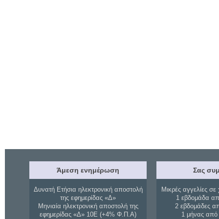
Άμεση ενημέρωση
Σας συμ
Δυνατή Ετήσια ηλεκτρονική αποστολή
Μικρές αγγελίες σε 
της εφημερίδας «Δ»
1 εβδομάδα απ
Μηνιαία ηλεκτρονική αποστολή της
2 εβδομάδες α
εφημερίδας «Δ» 10Ε (+4% Φ.Π.Α)
1 μήνας από