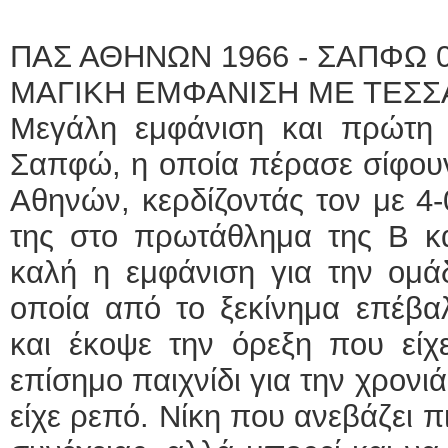
ΕΙΔΙΚΟΣ ΚΑ
ΠΑΣ ΑΘΗΝΩΝ 1966 - ΣΑΠΦΩ 0
ΚΩ
ΜΑΓΙΚΗ ΕΜΦΑΝΙΣΗ ΜΕ ΤΕΣ
Hol
Δο
Μεγάλη εμφάνιση και πρώτη ε
υπ
Μυ
τη
Σαπφώ, η οποία πέρασε σίφου
Γέ
ar
Αθηνών, κερδίζοντάς τον με 4-0
Φυσικοθεραπ
της στο πρωτάθλημα της Β κα
Στ
καλή η εμφάνιση για την ομά
Πτ
ΑΤ
Σύ
οποία από το ξεκίνημα επέβαλ
Ασ
Μυ
και έκοψε την όρεξη που είχ
τη
επίσημο παιχνίδι για την χρονι
είχε ρεπό. Νίκη που ανεβάζει π