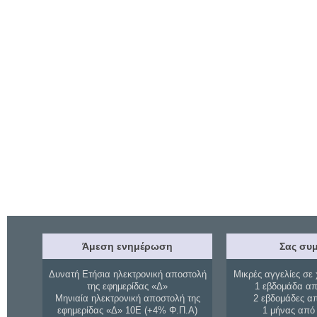
Άμεση ενημέρωση
Σας συμ
Δυνατή Ετήσια ηλεκτρονική αποστολή
Μικρές αγγελίες σε 
της εφημερίδας «Δ»
1 εβδομάδα απ
Μηνιαία ηλεκτρονική αποστολή της
2 εβδομάδες α
εφημερίδας «Δ» 10Ε (+4% Φ.Π.Α)
1 μήνας από