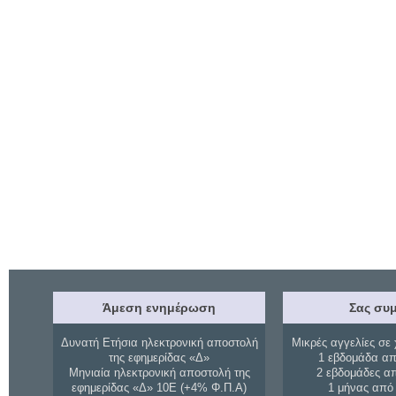
Άμεση ενημέρωση
Σας συμ
Δυνατή Ετήσια ηλεκτρονική αποστολή
Μικρές αγγελίες σε 
της εφημερίδας «Δ»
1 εβδομάδα απ
Μηνιαία ηλεκτρονική αποστολή της
2 εβδομάδες α
εφημερίδας «Δ» 10Ε (+4% Φ.Π.Α)
1 μήνας από