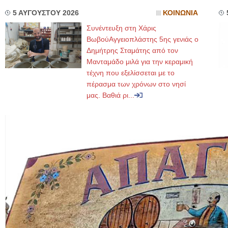
5 ΑΥΓΟΥΣΤΟΥ 2026
ΚΟΙΝΩΝΙΑ
Συνέντευξη στη Χάρις
ΒωβούΑγγειοπλάστης 5ης γενιάς ο
Δημήτρης Σταμάτης από τον
Μανταμάδο μιλά για την κεραμική
τέχνη που εξελίσσεται με το
πέρασμα των χρόνων στο νησί
μας. Βαθιά ρι...