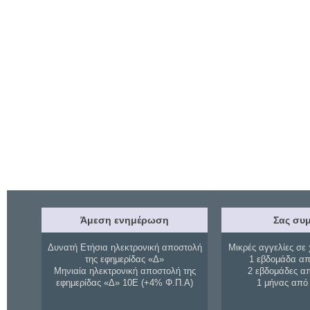
Άμεση ενημέρωση
Σας συμ
Δυνατή Ετήσια ηλεκτρονική αποστολή
Μικρές αγγελίες σε 
της εφημερίδας «Δ»
1 εβδομάδα απ
Μηνιαία ηλεκτρονική αποστολή της
2 εβδομάδες α
εφημερίδας «Δ» 10Ε (+4% Φ.Π.Α)
1 μήνας από