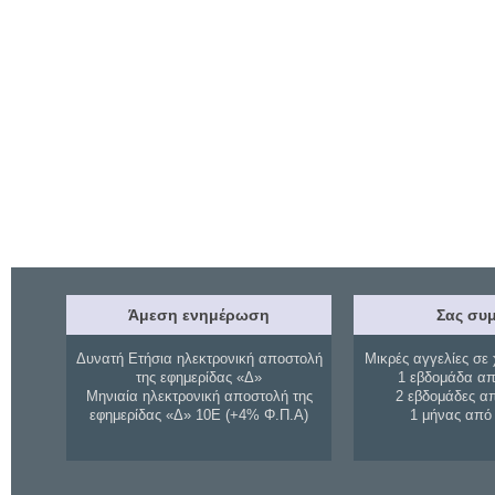
Άμεση ενημέρωση
Σας συμ
Δυνατή Ετήσια ηλεκτρονική αποστολή
Μικρές αγγελίες σε 
της εφημερίδας «Δ»
1 εβδομάδα απ
Μηνιαία ηλεκτρονική αποστολή της
2 εβδομάδες α
εφημερίδας «Δ» 10Ε (+4% Φ.Π.Α)
1 μήνας από