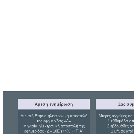
Άμεση ενημέρωση
Σας συμ
Δυνατή Ετήσια ηλεκτρονική αποστολή
Μικρές αγγελίες σε 
της εφημερίδας «Δ»
1 εβδομάδα απ
Μηνιαία ηλεκτρονική αποστολή της
2 εβδομάδες α
εφημερίδας «Δ» 10Ε (+4% Φ.Π.Α)
1 μήνας από