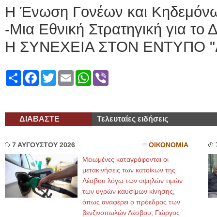
Η Ένωση Γονέων και Κηδεμόνων
-Μια Εθνική Στρατηγική για το
Η ΣΥΝΕΧΕΙΑ ΣΤΟΝ ΕΝΤΥΠΟ "
Share
Facebook
Twitter
Email
WhatsApp
Viber
ΔΙΑΒΑΣΤΕ
Τελευταίες ειδήσεις
7 ΑΥΓΟΥΣΤΟΥ 2026
ΟΙΚΟΝΟΜΙΑ
Μειωμένες καταγράφονται οι
μετακινήσεις των κατοίκων της
Λέσβου λόγω των υψηλών τιμών
των υγρών καυσίμων κίνησης,
όπως αναφέρει ο πρόεδρος των
βενζινοπωλών Λέσβου, Γιώργος