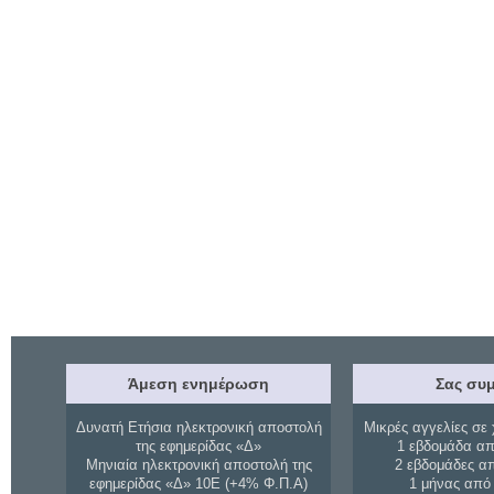
Άμεση ενημέρωση
Σας συμ
Δυνατή Ετήσια ηλεκτρονική αποστολή
Μικρές αγγελίες σε 
της εφημερίδας «Δ»
1 εβδομάδα απ
Μηνιαία ηλεκτρονική αποστολή της
2 εβδομάδες α
εφημερίδας «Δ» 10Ε (+4% Φ.Π.Α)
1 μήνας από