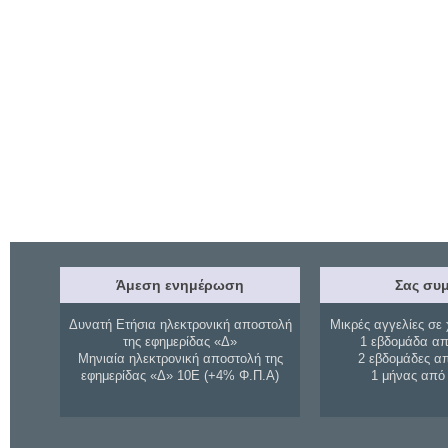
Άμεση ενημέρωση
Σας συμ
Δυνατή Ετήσια ηλεκτρονική αποστολή
Μικρές αγγελίες σε 
της εφημερίδας «Δ»
1 εβδομάδα απ
Μηνιαία ηλεκτρονική αποστολή της
2 εβδομάδες α
εφημερίδας «Δ» 10Ε (+4% Φ.Π.Α)
1 μήνας από