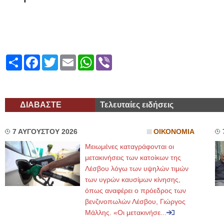
Share
Facebook
Twitter
Email
WhatsApp
Viber
ΔΙΑΒΑΣΤΕ
Τελευταίες ειδήσεις
7 ΑΥΓΟΥΣΤΟΥ 2026
ΟΙΚΟΝΟΜΙΑ
Μειωμένες καταγράφονται οι
μετακινήσεις των κατοίκων της
Λέσβου λόγω των υψηλών τιμών
των υγρών καυσίμων κίνησης,
όπως αναφέρει ο πρόεδρος των
βενζινοπωλών Λέσβου, Γιώργος
Μάλλης. «Οι μετακινήσε...