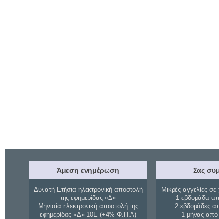
Άμεση ενημέρωση
Σας συμ
Δυνατή Ετήσια ηλεκτρονική αποστολή
Μικρές αγγελίες σε 
της εφημερίδας «Δ»
1 εβδομάδα απ
Μηνιαία ηλεκτρονική αποστολή της
2 εβδομάδες α
εφημερίδας «Δ» 10Ε (+4% Φ.Π.Α)
1 μήνας από