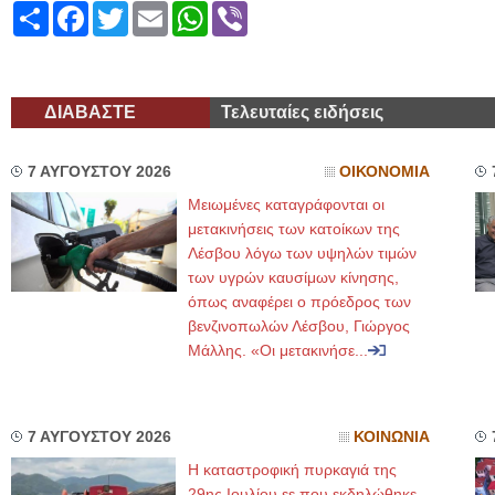
Share
Facebook
Twitter
Email
WhatsApp
Viber
ΔΙΑΒΑΣΤΕ
Τελευταίες ειδήσεις
7 ΑΥΓΟΥΣΤΟΥ 2026
ΟΙΚΟΝΟΜΙΑ
Μειωμένες καταγράφονται οι
μετακινήσεις των κατοίκων της
Λέσβου λόγω των υψηλών τιμών
των υγρών καυσίμων κίνησης,
όπως αναφέρει ο πρόεδρος των
βενζινοπωλών Λέσβου, Γιώργος
Μάλλης. «Οι μετακινήσε...
7 ΑΥΓΟΥΣΤΟΥ 2026
ΚΟΙΝΩΝΙΑ
Η καταστροφική πυρκαγιά της
29ης Ιουλίου εε που εκδηλώθηκε