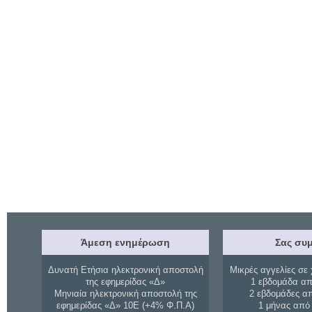
Άμεση ενημέρωση
Σας συμ
Δυνατή Ετήσια ηλεκτρονική αποστολή
Μικρές αγγελίες σε 
της εφημερίδας «Δ»
1 εβδομάδα απ
Μηνιαία ηλεκτρονική αποστολή της
2 εβδομάδες α
εφημερίδας «Δ» 10Ε (+4% Φ.Π.Α)
1 μήνας από