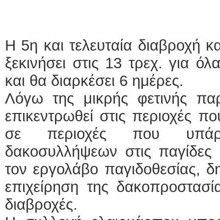
Ε
Η 5η και τελευταία διαβροχή κ
ξεκινήσει στις 13 τρεχ. για ό
και θα διαρκέσει 6 ημέρες.
Λόγω της μικρής φετινής π
Φυ
επικεντρωθεί στις περιοχές π
σε περιοχές που υπάρχ
δακοσυλλήψεων στις παγίδες 
τον εργολάβο παγιδοθεσίας, δ
επιχείρηση της δακοπροστασία
διαβροχές.