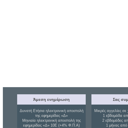
Άμεση ενημέρωση
Σας συμ
Δυνατή Ετήσια ηλεκτρονική αποστολή
Μικρές αγγελίες σε 
της εφημερίδας «Δ»
1 εβδομάδα απ
Μηνιαία ηλεκτρονική αποστολή της
2 εβδομάδες α
εφημερίδας «Δ» 10Ε (+4% Φ.Π.Α)
1 μήνας από