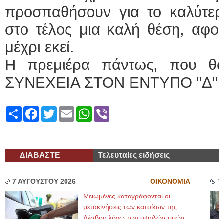
προσπαθήσουν για το καλύτε
στο τέλος μια καλή θέση, αφο
μέχρι εκεί.
Η πρεμιέρα πάντως, που θα
ΣΥΝΕΧΕΙΑ ΣΤΟΝ ΕΝΤΥΠΟ "Δ"
Share
Facebook
Twitter
Email
WhatsApp
Viber
ΔΙΑΒΑΣΤΕ
Τελευταίες ειδήσεις
7 ΑΥΓΟΥΣΤΟΥ 2026
ΟΙΚΟΝΟΜΙΑ
Μειωμένες καταγράφονται οι
μετακινήσεις των κατοίκων της
Λέσβου λόγω των υψηλών τιμών