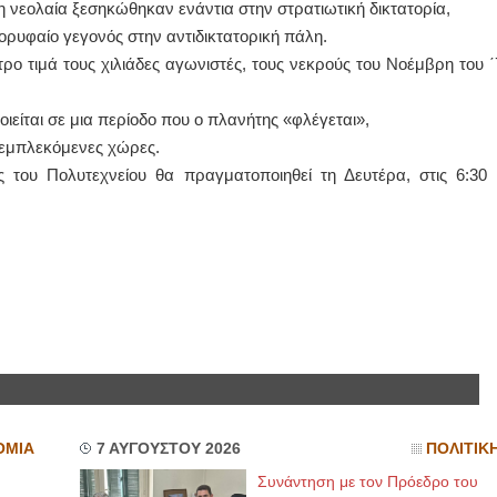
 η νεολαία ξεσηκώθηκαν ενάντια στην στρατιωτική δικτατορία,
κορυφαίο γεγονός στην αντιδικτατορική πάλη.
ΙΩΑΝΝΗΣ Α. ΜΑΛΛΙΑΣ
ο τιμά τους χιλιάδες αγωνιστές, τους νεκρούς του Νοέμβρη του ΄
ΧΕΙΡΟΥΡΓΟΣ
ΟΦΘΑΛΜΙΑΤΡΟΣ
Διδάκτωρ Ιατρικής Σχολής
ιείται σε μια περίοδο που ο πλανήτης «φλέγεται»,
Πανεπιστημίου Αθηνών
2 εμπλεκόμενες χώρες.
Καλλιπόλεως 3,Νέα Σμύρνη,
τηλ:210-9320215
 του Πολυτεχνείου θα πραγματοποιηθεί τη Δευτέρα, στις 6:30 
Καβέτσου 10, Μυτιλήνη, τηλ:
2251038065
Χειρουργός Ωτορινολαρυγγολόγος
Έλενα Μπούμπα
Στρατιωτικός Ιατρός
Διδ.Παν.Αθηνών
Διπλωματούχος Ευρ.Ακαδημίας
Πάρνηθας 95-97 Αχαρναί
2102467085 & 6938502258
email- elenboumpa@gmail.com
ΟΜΙΑ
7 ΑΥΓΟΥΣΤΟΥ 2026
ΠΟΛΙΤΙΚ
Συνάντηση με τον Πρόεδρο του