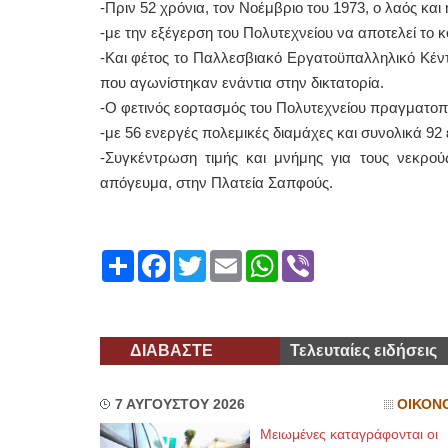
-Πριν 52 χρόνια, τον Νοέμβριο του 1973, ο λαός και
-με την εξέγερση του Πολυτεχνείου να αποτελεί το 
-Και φέτος το Παλλεσβιακό Εργατοϋπαλληλικό Κέντρ
που αγωνίστηκαν ενάντια στην δικτατορία.
-Ο φετινός εορτασμός του Πολυτεχνείου πραγματοπο
-με 56 ενεργές πολεμικές διαμάχες και συνολικά 9
-Συγκέντρωση τιμής και μνήμης για τους νεκρούς
απόγευμα, στην Πλατεία Σαπφούς.
Share
Facebook
Twitter
Email
WhatsApp
Viber
ΔΙΑΒΑΣΤΕ
Τελευταίες ειδήσεις
7 ΑΥΓΟΥΣΤΟΥ 2026
ΟΙΚΟΝ
Μειωμένες καταγράφονται οι