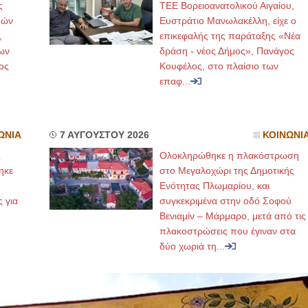
ς
ΤΕΕ Βορειοανατολικού Αιγαίου,
μών
Ευστράτιο Μανωλακέλλη, είχε ο
,
επικεφαλής της παράταξης «Νέα
ων
δράση - νέος Δήμος», Πανάγος
ος
Κουφέλος, στο πλαίσιο των
επαφ...
ΩΝΙΑ
7 ΑΥΓΟΥΣΤΟΥ 2026
ΚΟΙΝΩΝΙ
ς
Ολοκληρώθηκε η πλακόστρωση
ηκε
στο Μεγαλοχώρι της Δημοτικής
,
Ενότητας Πλωμαρίου, και
ς για
συγκεκριμένα στην οδό Σοφού
Βενιαμίν – Μάρμαρο, μετά από τις
πλακοστρώσεις που έγιναν στα
δύο χωριά τη...