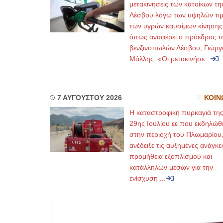
μετακινήσεις των κατοίκων τη
Λέσβου λόγω των υψηλών τι
των υγρών καυσίμων κίνησης
όπως αναφέρει ο πρόεδρος τ
βενζινοπωλών Λέσβου, Γιώργ
Μάλλης. «Οι μετακινήσε...
7 ΑΥΓΟΥΣΤΟΥ 2026
ΚΟΙΝ
Η καταστροφική πυρκαγιά τη
29ης Ιουλίου εε που εκδηλώθ
στην περιοχή του Πλωμαρίου
ανέδειξε τις αυξημένες ανάγκε
προμήθεια εξοπλισμού και
κατάλληλων μέσων για την
ενίσχυση ...