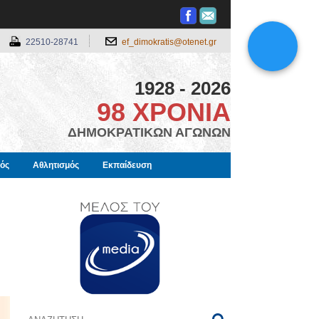
22510-28741
ef_dimokratis@otenet.gr
1928 - 2026
98 ΧΡΟΝΙΑ
ΔΗΜΟΚΡΑΤΙΚΩΝ ΑΓΩΝΩΝ
μός
Αθλητισμός
Εκπαίδευση