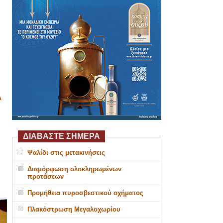
Α
ΔΙΑΒΑΣΤΕ ΣΗΜΕΡΑ
Ψαλίδι στις μετακινήσεις
Διαμόρφωση ολοκληρωμένων
προτάσεων
Προμήθεια πυροσβεστικού οχήματος
Πλακόστρωση Μεγαλοχωρίου