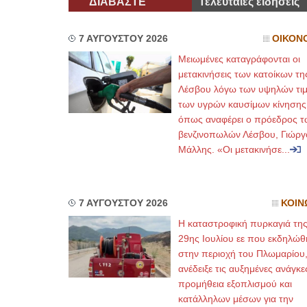
ΔΙΑΒΑΣΤΕ
Τελευταίες ειδήσεις
7 ΑΥΓΟΥΣΤΟΥ 2026
ΟΙΚΟΝ
Μειωμένες καταγράφονται οι
μετακινήσεις των κατοίκων τη
Λέσβου λόγω των υψηλών τι
των υγρών καυσίμων κίνησης
όπως αναφέρει ο πρόεδρος τ
βενζινοπωλών Λέσβου, Γιώργ
Μάλλης. «Οι μετακινήσε...
7 ΑΥΓΟΥΣΤΟΥ 2026
ΚΟΙΝ
Η καταστροφική πυρκαγιά τη
29ης Ιουλίου εε που εκδηλώθ
στην περιοχή του Πλωμαρίου
ανέδειξε τις αυξημένες ανάγκε
προμήθεια εξοπλισμού και
κατάλληλων μέσων για την