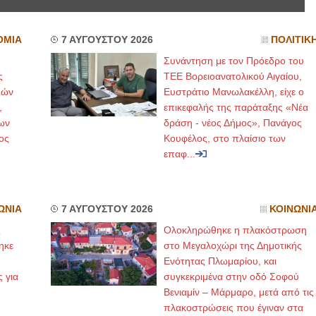
ΟΜΙΑ
7 ΑΥΓΟΥΣΤΟΥ 2026
ΠΟΛΙΤΙΚ
Συνάντηση με τον Πρόεδρο του
ς
ΤΕΕ Βορειοανατολικού Αιγαίου,
μών
Ευστράτιο Μανωλακέλλη, είχε ο
,
επικεφαλής της παράταξης «Νέα
ων
δράση - νέος Δήμος», Πανάγος
ος
Κουφέλος, στο πλαίσιο των
επαφ...
ΩΝΙΑ
7 ΑΥΓΟΥΣΤΟΥ 2026
ΚΟΙΝΩΝΙ
ς
Ολοκληρώθηκε η πλακόστρωση
ηκε
στο Μεγαλοχώρι της Δημοτικής
,
Ενότητας Πλωμαρίου, και
ς για
συγκεκριμένα στην οδό Σοφού
Βενιαμίν – Μάρμαρο, μετά από τις
πλακοστρώσεις που έγιναν στα