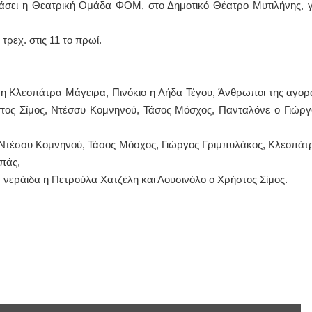
ιάσει η Θεατρική Ομάδα ΦΟΜ, στο Δημοτικό Θέατρο Μυτιλήνης, γ
ΙΩΑΝΝΗΣ Α. ΜΑΛΛΙΑΣ
 τρεχ. στις 11 το πρωί.
ΧΕΙΡΟΥΡΓΟΣ
ΟΦΘΑΛΜΙΑΤΡΟΣ
Διδάκτωρ Ιατρικής Σχολής
Πανεπιστημίου Αθηνών
 η Κλεοπάτρα Μάγειρα, Πινόκιο η Λήδα Τέγου, Άνθρωποι της αγορ
Καλλιπόλεως 3,Νέα Σμύρνη,
τηλ:210-9320215
στος Σίμος, Ντέσσυ Κομνηνού, Τάσος Μόσχος, Πανταλόνε ο Γιώργ
Καβέτσου 10, Μυτιλήνη, τηλ:
2251038065
, Ντέσσυ Κομνηνού, Τάσος Μόσχος, Γιώργος Γριμπυλάκος, Κλεοπάτ
Χειρουργός Ωτορινολαρυγγολόγος
μπάς,
Έλενα Μπούμπα
 νεράιδα η Πετρούλα Χατζέλη και Λουσινόλο ο Χρήστος Σίμος.
Στρατιωτικός Ιατρός
Διδ.Παν.Αθηνών
Διπλωματούχος Ευρ.Ακαδημίας
Πάρνηθας 95-97 Αχαρναί
2102467085 & 6938502258
email- elenboumpa@gmail.com