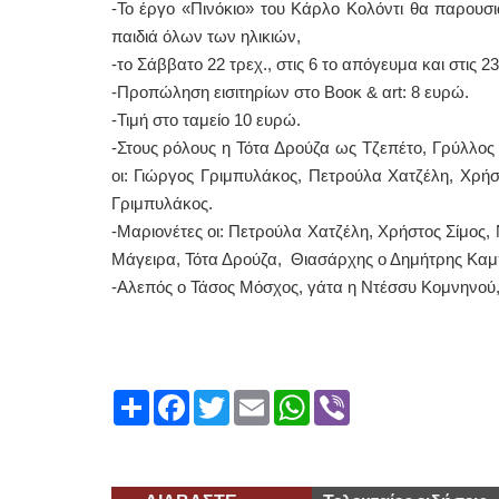
-Το έργο «Πινόκιο» του Κάρλο Κολόντι θα παρουσ
παιδιά όλων των ηλικιών,
-το Σάββατο 22 τρεχ., στις 6 το απόγευμα και στις 23
-Προπώληση εισιτηρίων στο Bοοκ & αrt: 8 ευρώ.
-Τιμή στο ταμείο 10 ευρώ.
-Στους ρόλους η Τότα Δρούζα ως Τζεπέτο, Γρύλλος
οι: Γιώργος Γριμπυλάκος, Πετρούλα Χατζέλη, Χρή
Γριμπυλάκος.
-Μαριονέτες οι: Πετρούλα Χατζέλη, Χρήστος Σίμος
Μάγειρα, Τότα Δρούζα, Θιασάρχης ο Δημήτρης Κα
-Αλεπός ο Τάσος Μόσχος, γάτα η Ντέσσυ Κομνηνού,
Share
Facebook
Twitter
Email
WhatsApp
Viber