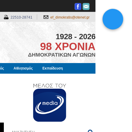
22510-28741
ef_dimokratis@otenet.gr
1928 - 2026
98 ΧΡΟΝΙΑ
ΔΗΜΟΚΡΑΤΙΚΩΝ ΑΓΩΝΩΝ
μός
Αθλητισμός
Εκπαίδευση