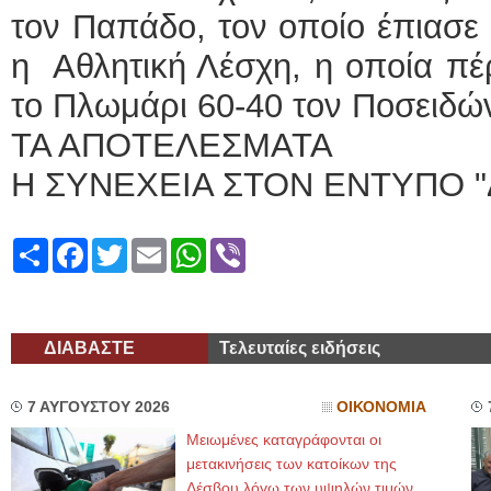
τον Παπάδο, τον οποίο έπιασε
η Αθλητική Λέσχη, η οποία πέ
το Πλωμάρι 60-40 τον Ποσειδώ
ΤΑ ΑΠΟΤΕΛΕΣΜΑΤΑ
Η ΣΥΝΕΧΕΙΑ ΣΤΟΝ ΕΝΤΥΠΟ "
Share
Facebook
Twitter
Email
WhatsApp
Viber
ΔΙΑΒΑΣΤΕ
Τελευταίες ειδήσεις
7 ΑΥΓΟΥΣΤΟΥ 2026
ΟΙΚΟΝΟΜΙΑ
Μειωμένες καταγράφονται οι
μετακινήσεις των κατοίκων της
Λέσβου λόγω των υψηλών τιμών