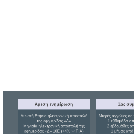
Άμεση ενημέρωση
Σας συμ
Δυνατή Ετήσια ηλεκτρονική αποστολή
Μικρές αγγελίες σε 
της εφημερίδας «Δ»
1 εβδομάδα απ
Μηνιαία ηλεκτρονική αποστολή της
2 εβδομάδες α
εφημερίδας «Δ» 10Ε (+4% Φ.Π.Α)
1 μήνας από