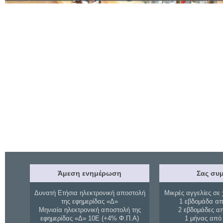
Άμεση ενημέρωση
Σας συμ
Δυνατή Ετήσια ηλεκτρονική αποστολή
Μικρές αγγελίες σε 
της εφημερίδας «Δ»
1 εβδομάδα απ
Μηνιαία ηλεκτρονική αποστολή της
2 εβδομάδες α
εφημερίδας «Δ» 10Ε (+4% Φ.Π.Α)
1 μήνας από