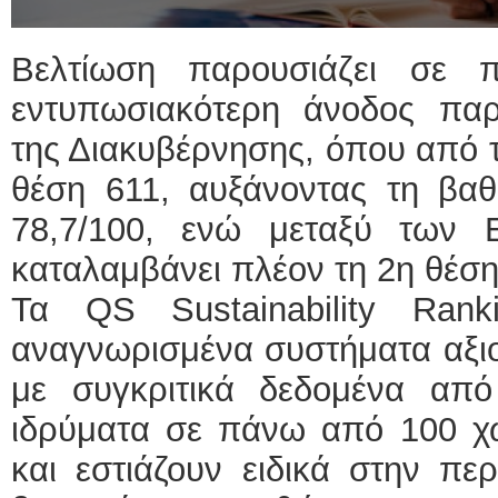
ΕΙΔΙΚΟΣ ΚΑΡΔΙΟΛΟΓΟΣ
Βελτίωση παρουσιάζει σε 
ΚΩΝΣΤΑΝΤΙΝΟΣ Ε
εντυπωσιακότερη άνοδος παρα
Holter πίεσης και ρ
Δοκιμασία κοπώσε
υπέρηχος
της Διακυβέρνησης, όπου από 
Μυτιλήνη Βουρνάζω
τηλ.2251302311
θέση 611, αυξάνοντας τη βαθ
Γέρα:Παπάδος τηλ.
aroniskos@gmail.c
78,7/100, ενώ μεταξύ των 
Φυσικοθεραπεύτρια Manual
καταλαμβάνει πλέον τη 2η θέσ
Σταυρουλάκη-Γαλάτη
Πτυχιούχος Φυσικο
Τα QS Sustainability Ran
ΑΤΕΙ Θεσσαλονίκη
Σύμβαση με ΕΟΠΥ
αναγνωρισμένα συστήματα αξι
Ασκληπιού 39 Χρυ
Μυτιλήνη
τηλ. 22510-54898- 
με συγκριτικά δεδομένα απ
ιδρύματα σε πάνω από 100 χώ
και εστιάζουν ειδικά στην περ