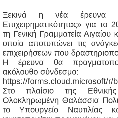
ΕΙΔΙΚΟΣ ΚΑΡΔΙ
Ξεκινά η νέα έρευνα «Β
ΚΩΝΣΤΑ
Επιχειρηματικότητας» για το 
Holter π
Δοκιμασ
τη Γενική Γραμματεία Αιγαίου κ
υπέρηχ
Μυτιλήν
τηλ.225
οποία αποτυπώνει τις ανάγκε
Γέρα:Πα
aronisk
επιχειρήσεων που δραστηριοποι
Φυσικοθεραπεύτρ
Η έρευνα θα πραγματοποι
Σταυρου
ακόλουθο σύνδεσμο:
Πτυχιού
ΑΤΕΙ Θ
Σύμβασ
https://forms.cloud.microsoft/r
Ασκληπ
Μυτιλήν
Στο πλαίσιο της Εθνικής
τηλ. 22
Ολοκληρωμένη Θαλάσσια Πολιτ
το Υπουργείο Ναυτιλίας κα