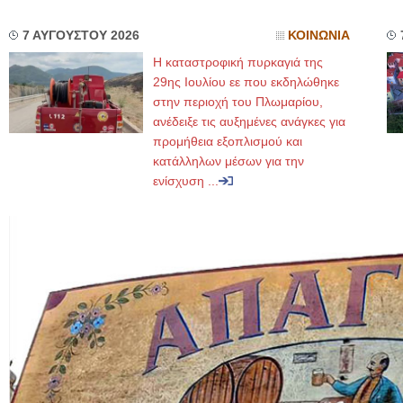
7 ΑΥΓΟΥΣΤΟΥ 2026
ΚΟΙΝΩΝΙΑ
Η καταστροφική πυρκαγιά της
29ης Ιουλίου εε που εκδηλώθηκε
στην περιοχή του Πλωμαρίου,
ανέδειξε τις αυξημένες ανάγκες για
προμήθεια εξοπλισμού και
κατάλληλων μέσων για την
ενίσχυση ...