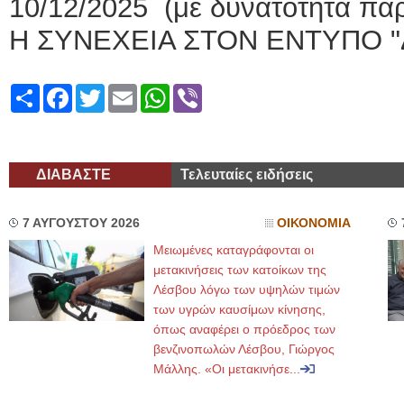
10/12/2025 (με δυνατότητα πα
Η ΣΥΝΕΧΕΙΑ ΣΤΟΝ ΕΝΤΥΠΟ "
Share
Facebook
Twitter
Email
WhatsApp
Viber
ΔΙΑΒΑΣΤΕ
Τελευταίες ειδήσεις
7 ΑΥΓΟΥΣΤΟΥ 2026
ΟΙΚΟΝΟΜΙΑ
Μειωμένες καταγράφονται οι
μετακινήσεις των κατοίκων της
Λέσβου λόγω των υψηλών τιμών
των υγρών καυσίμων κίνησης,
όπως αναφέρει ο πρόεδρος των
βενζινοπωλών Λέσβου, Γιώργος
Μάλλης. «Οι μετακινήσε...