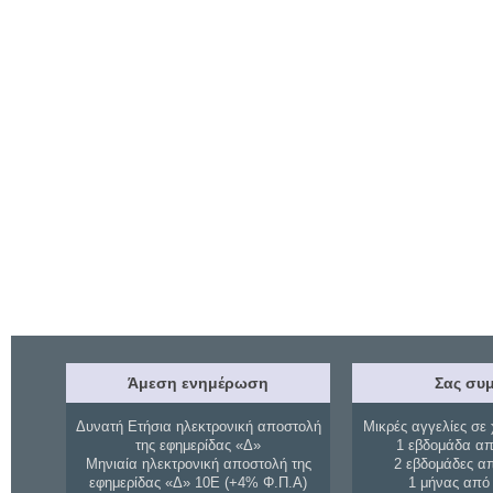
Άμεση ενημέρωση
Σας συμ
Δυνατή Ετήσια ηλεκτρονική αποστολή
Μικρές αγγελίες σε 
της εφημερίδας «Δ»
1 εβδομάδα απ
Μηνιαία ηλεκτρονική αποστολή της
2 εβδομάδες α
εφημερίδας «Δ» 10Ε (+4% Φ.Π.Α)
1 μήνας από