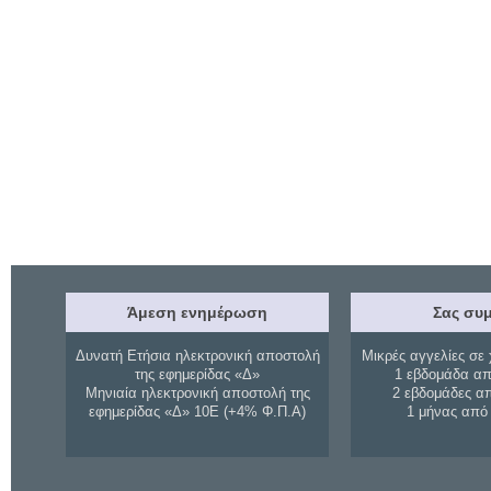
Άμεση ενημέρωση
Σας συμ
Δυνατή Ετήσια ηλεκτρονική αποστολή
Μικρές αγγελίες σε 
της εφημερίδας «Δ»
1 εβδομάδα απ
Μηνιαία ηλεκτρονική αποστολή της
2 εβδομάδες α
εφημερίδας «Δ» 10Ε (+4% Φ.Π.Α)
1 μήνας από