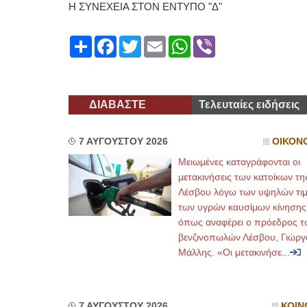
Η ΣΥΝΕΧΕΙΑ ΣΤΟΝ ΕΝΤΥΠΟ "Δ"
Share
Facebook
Twitter
Email
WhatsApp
Viber
ΔΙΑΒΑΣΤΕ
Τελευταίες ειδήσεις
7 ΑΥΓΟΥΣΤΟΥ 2026
ΟΙΚΟΝ
Μειωμένες καταγράφονται οι
μετακινήσεις των κατοίκων τη
Λέσβου λόγω των υψηλών τι
των υγρών καυσίμων κίνησης
όπως αναφέρει ο πρόεδρος τ
βενζινοπωλών Λέσβου, Γιώργ
Μάλλης. «Οι μετακινήσε...
7 ΑΥΓΟΥΣΤΟΥ 2026
ΚΟΙΝ