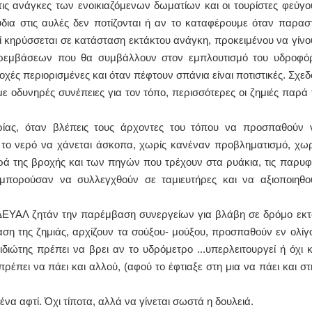
 τις ανάγκες των ενοικιαζόμενων δωματίων και οι τουρίστες φεύγο
ια στις αυλές δεν ποτίζονται ή αν το καταφέρουμε όταν παραστ
ΡΔΙΟΛΟΓΟΣ
ΙΩΑΝΝΗΣ Α. ΜΑΛΛΙΑΣ
ί κηρύσσεται σε κατάσταση εκτάκτου ανάγκη, προκειμένου να γίνο
ΣΤΑΝΤΙΝΟΣ Ε. ΑΡΩΝΗΣ
ΧΕΙΡΟΥΡΓΟΣ
αρεμβάσεων που θα συμβάλλουν στον εμπλουτισμό του υδροφό
er πίεσης και ρυθμού
ΟΦΘΑΛΜΙΑΤΡΟΣ
ιμασία κοπώσεως Φορητός
Διδάκτωρ Ιατρικής Σχολής
οχές περιορισμένες και όταν πέφτουν σπάνια είναι ποτιστικές. Σχεδ
ρηχος
Πανεπιστημίου Αθηνών
ε οδυνηρές συνέπειες για τον τόπο, περισσότερες οι ζημιές παρά 
ιλήνη Βουρνάζων 2
Καλλιπόλεως 3,Νέα Σμύρνη,
.2251302311
τηλ:210-9320215
α:Παπάδος τηλ.22510-83600
Καβέτσου 10, Μυτιλήνη, τηλ:
niskos@gmail.com
2251038065
δρίας, όταν βλέπεις τους άρχοντες του τόπου να προσπαθούν 
ς το νερό να χάνεται άσκοπα, χωρίς κανέναν προβληματισμό, χωρ
ύτρια Manual Therapist
Χειρουργός Ωτορινολαρυγγολόγος
ρά της βροχής και των πηγών που τρέχουν στα ρυάκια, τις παρυφ
υρουλάκη-Γαλάτη Ιφιγένεια
Έλενα Μπούμπα
πορούσαν να συλλεγχθούν σε ταμιευτήρες και να αξιοποιηθο
χιούχος Φυσικοθεραπείας
Στρατιωτικός Ιατρός
Ι Θεσσαλονίκης-PAMP
Διδ.Παν.Αθηνών
βαση με ΕΟΠΥΥ
Διπλωματούχος Ευρ.Ακαδημί
 ΔΕΥΑΛ ζητάν την παρέμβαση συνεργείων για βλάβη σε δρόμο εκτ
ληπιού 39 Χρυσομαλλούσα
Πάρνηθας 95-97 Αχαρναί
ιλήνη
2102467085 & 6938502258
αση της ζημιάς, αρχίζουν τα σούξου- μούξου, προσπαθούν εν ολίγο
. 22510-54898- 6977957180
email- elenboumpa@gmail.c
 ιδιώτης πρέπει να βρει αν το υδρόμετρο ...υπερλειτουργεί ή όχι κ
 πρέπει να πάει και αλλού, (αφού το έφτιαξε στη μια να πάει και στ
ένα αφτί. Όχι τίποτα, αλλά να γίνεται σωστά η δουλειά.