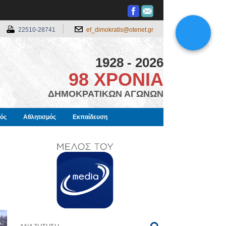
22510-28741
ef_dimokratis@otenet.gr
1928 - 2026
98 ΧΡΟΝΙΑ
ΔΗΜΟΚΡΑΤΙΚΩΝ ΑΓΩΝΩΝ
μός
Αθλητισμός
Εκπαίδευση