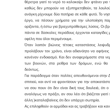
θέρετρα γιατί το νερό το καλοκαίρι δεν φτάνει για
καθώς δεν μπορούν να εξυπηρετηθούν, τα λουλούδ
ΕΙΔΙΚΟΣ ΚΑ
ανάγκη ρίχνουμε δύο ποτήρια σε κάθε φυτό. Το νησ
ΚΩΝ
έργο, να πέσουν χρήματα για την υλοποίηση π
Holt
Δοκ
ορίζοντα, ή έστω για βραχυπρόθεσμες λύσεις. Οι βρ
υπέ
πάντα σε δύσκολες περιόδους έρχονται καταιγίδες μ
Μυτ
τηλ
οφέλη που όλοι περιμένουμε.
Γέρ
aro
Όταν λοιπόν βιώνεις τέτοιες καταστάσεις λειψυ
προλάβουν τον χρόνο, είναι αδιανόητο να αφήνει
Φυσικοθεραπε
κανέναν ενδοιασμό. Και δεν αναφερόμαστε στα νε
Στα
των βουνών, στα ρείθρα των δρόμων, ενώ θα μ
Πτυ
δεόντως.
ΑΤΕ
Σύμ
Για παράδειγμα όταν πολίτες απευθυνόμενοι στην
Ασκ
Μυτ
σπιτιού, και αντί να φροντίσουν για την αποκατάστ
τηλ
να σου πουν ότι δεν είναι δική τους δουλειά, ότι ο
αναλόγως να πράξει, αν σου λέει ότι βιάζεται γιατί
άλλη )καταλαβαίνεις ότι δεν υπάρχει σωτηρία.
Ας επιληφθούν οι αρμόδιοι και ας τραβήξουν και καν