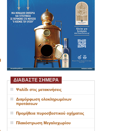
Η
ΔΙΑΒΑΣΤΕ ΣΗΜΕΡΑ
Ψαλίδι στις μετακινήσεις
Διαμόρφωση ολοκληρωμένων
προτάσεων
Προμήθεια πυροσβεστικού οχήματος
Πλακόστρωση Μεγαλοχωρίου
Α