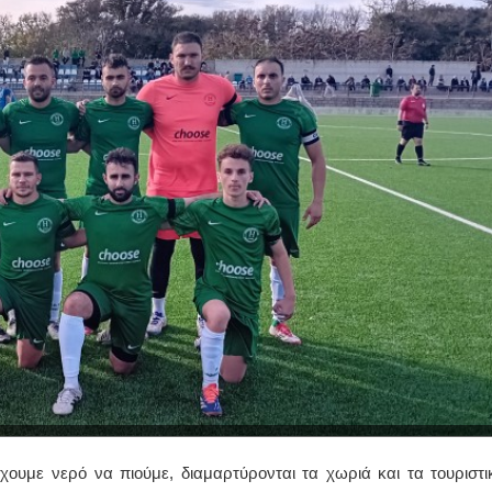
έχουμε νερό να πιούμε, διαμαρτύρονται τα χωριά και τα τουριστι