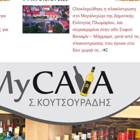
ς
Ολοκληρώθηκε η πλακόστρωση
ηκε
στο Μεγαλοχώρι της Δημοτικής
,
Ενότητας Πλωμαρίου, και
ς για
συγκεκριμένα στην οδό Σοφού
Βενιαμίν – Μάρμαρο, μετά από τις
πλακοστρώσεις που έγιναν στα
δύο χωριά τη...