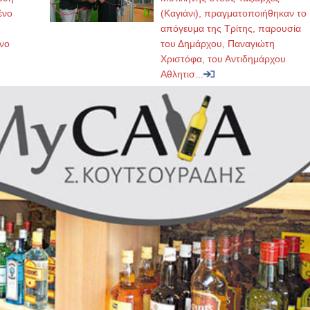
ένο
(Καγιάνι), πραγματοποιήθηκαν το
απόγευμα της Τρίτης, παρουσία
νο
του Δημάρχου, Παναγιώτη
Χριστόφα, του Αντιδημάρχου
Αθλητισ...