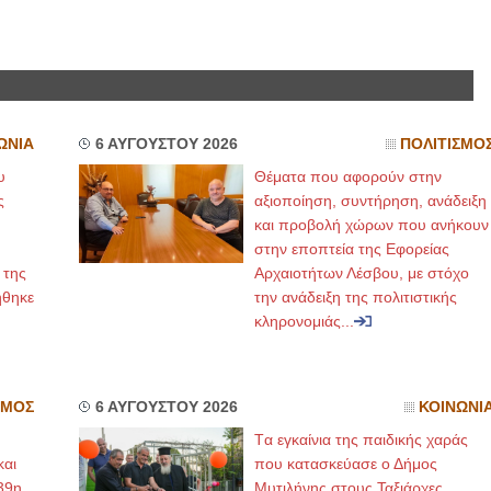
ΩΝΙΑ
6 ΑΥΓΟΥΣΤΟΥ 2026
ΠΟΛΙΤΙΣΜΟ
υ
Θέματα που αφορούν στην
ς
αξιοποίηση, συντήρηση, ανάδειξη
και προβολή χώρων που ανήκουν
στην εποπτεία της Εφορείας
 της
Αρχαιοτήτων Λέσβου, με στόχο
ήθηκε
την ανάδειξη της πολιτιστικής
κληρονομιάς...
ΣΜΟΣ
6 ΑΥΓΟΥΣΤΟΥ 2026
ΚΟΙΝΩΝΙ
Tα εγκαίνια της παιδικής χαράς
και
που κατασκεύασε ο Δήμος
39η
Μυτιλήνης στους Ταξιάρχες