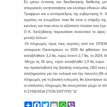
Εν μέσω έντασης και διεκδικητικής διάθεσης
απεργιακές κινητοποιήσεις και κλείσιμο εθνικών οδ
ΕΙΔΙΚΟΣ ΚΑΡ
Τροφίμων και ο αντιπρόεδρος της κυβέρνησης Κ. Χ
ΚΩΝΣ
αγρότες να γνωρίζουν ποια θα είναι η στήριξη της
Holte
Δοκι
κανόνες και ποιο είναι το αξιόπιστο πλαίσιο που έ
υπέρ
Ο Κ. Χατζηδάκης παρουσίασε αναλυτικά το ύψος 
Μυτι
τηλ.
μεταξύ άλλων:
Γέρα
aron
-Οι πληρωμές προς τους αγρότες από τον ΟΠΕΚΕ
υπουργείο Οικονομικών το 2025 θα φθάσουν συ
Φυσικοθεραπεύ
καταβληθούν 3,3 δις. ευρώ έναντι 2,7 δις. το 2024, 
Σταυρ
-Μέχρι τις 26 τρεχ. είχαν καταβληθεί 1,9 δις ευρ
Πτυχ
την προκαταβολή της βασικής ενίσχυσης (363 εκατ.
ΑΤΕΙ
Σύμβ
αποζημιώσεις για την ευλογιά και την πανώλη (56 ε
Ασκλ
Μυτι
πληρωμές για τη βασική ενίσχυση, θα ξεκινήσουν α
τηλ. 
οι υπόλοιπες πληρωμές θα συνεχιστούν μέχρι το τέ
Η ΣΥΝΕΧΕΙΑ ΣΤΟΝ ΕΝΤΥΠΟ "Δ"
Share
Facebook
Twitter
Email
WhatsApp
Viber