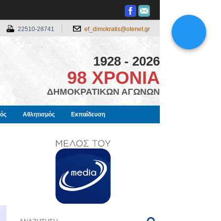
22510-28741
ef_dimokratis@otenet.gr
1928 - 2026
98 ΧΡΟΝΙΑ
ΔΗΜΟΚΡΑΤΙΚΩΝ ΑΓΩΝΩΝ
μός
Αθλητισμός
Εκπαίδευση