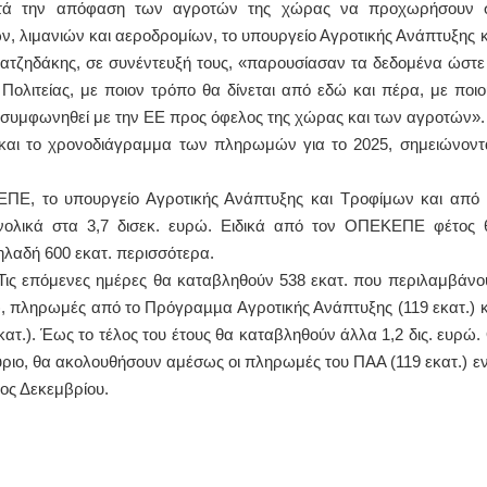
 μετά την απόφαση των αγροτών της χώρας να προχωρήσουν 
ών, λιμανιών και αεροδρομίων, το υπουργείο Αγροτικής Ανάπτυξης κ
ΔΙΟΛΟΓΟΣ
ΙΩΑΝΝΗΣ Α. ΜΑΛΛΙΑΣ
ατζηδάκης, σε συνέντευξή τους, «παρουσίασαν τα δεδομένα ώστε 
ΤΑΝΤΙΝΟΣ Ε. ΑΡΩΝΗΣ
ΧΕΙΡΟΥΡΓΟΣ
 Πολιτείας, με ποιον τρόπο θα δίνεται από εδώ και πέρα, με ποιο
r πίεσης και ρυθμού
ΟΦΘΑΛΜΙΑΤΡΟΣ
μασία κοπώσεως Φορητός
Διδάκτωρ Ιατρικής Σχολής
χει συμφωνηθεί με την ΕΕ προς όφελος της χώρας και των αγροτών».
ηχος
Πανεπιστημίου Αθηνών
και το χρονοδιάγραμμα των πληρωμών για το 2025, σημειώνοντ
λήνη Βουρνάζων 2
Καλλιπόλεως 3,Νέα Σμύρνη,
2251302311
τηλ:210-9320215
:Παπάδος τηλ.22510-83600
Καβέτσου 10, Μυτιλήνη, τηλ:
iskos@gmail.com
2251038065
ΠΕ, το υπουργείο Αγροτικής Ανάπτυξης και Τροφίμων και από 
νολικά στα 3,7 δισεκ. ευρώ. Ειδικά από τον ΟΠΕΚΕΠΕ φέτος 
τρια Manual Therapist
Χειρουργός Ωτορινολαρυγγολόγος
δηλαδή 600 εκατ. περισσότερα.
ουλάκη-Γαλάτη Ιφιγένεια
Έλενα Μπούμπα
ώ. Τις επόμενες ημέρες θα καταβληθούν 538 εκατ. που περιλαμβάνο
ιούχος Φυσικοθεραπείας
Στρατιωτικός Ιατρός
), πληρωμές από το Πρόγραµµα Αγροτικής Ανάπτυξης (119 εκατ.) κ
 Θεσσαλονίκης-PAMP
Διδ.Παν.Αθηνών
αση με ΕΟΠΥΥ
Διπλωματούχος Ευρ.Ακαδημία
κατ.). Έως το τέλος του έτους θα καταβληθούν άλλα 1,2 δις. ευρώ. 
ηπιού 39 Χρυσομαλλούσα
Πάρνηθας 95-97 Αχαρναί
λήνη
2102467085 & 6938502258
ύριο, θα ακολουθήσουν αμέσως οι πληρωμές του ΠΑΑ (119 εκατ.) ε
22510-54898- 6977957180
email- elenboumpa@gmail.com
λος Δεκεμβρίου.