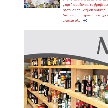
γιορτή σαρδέλας, το βραβευμ
φεστιβάλ του Δήμου Δυτικής
Λέσβου, που χρόνο με το χρό
αποκτά ολο...