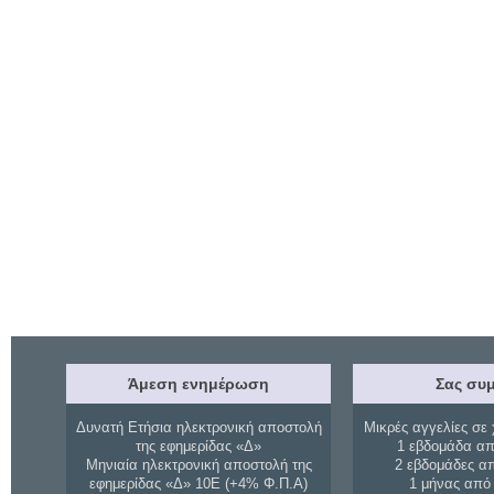
Άμεση ενημέρωση
Σας συμ
Δυνατή Ετήσια ηλεκτρονική αποστολή
Μικρές αγγελίες σε 
της εφημερίδας «Δ»
1 εβδομάδα απ
Μηνιαία ηλεκτρονική αποστολή της
2 εβδομάδες α
εφημερίδας «Δ» 10Ε (+4% Φ.Π.Α)
1 μήνας από