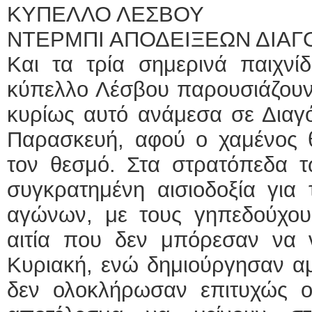
ΚΥΠΕΛΛΟ ΛΕΣΒΟΥ
ΕΙΔΙΚΟΣ ΚΑ
ΝΤΕΡΜΠΙ ΑΠΟΔΕΙΞΕΩΝ ΔΙΑΓ
ΚΩΝ
Και τα τρία σημερινά παιχνί
Holt
Δοκ
κύπελλο Λέσβου παρουσιάζουν
υπέ
Μυτ
τηλ
κυρίως αυτό ανάμεσα σε Διαγ
Γέρ
aro
Παρασκευή, αφού ο χαμένος 
Φυσικοθεραπε
τον θεσμό. Στα στρατόπεδα τ
Στα
συγκρατημένη αισιοδοξία για
Πτυ
ΑΤΕ
Σύμ
αγώνων, με τους γηπεδούχο
Ασκ
Μυτ
αιτία που δεν μπόρεσαν να ν
τηλ
Κυριακή, ενώ δημιούργησαν αμέ
δεν ολοκλήρωσαν επιτυχώς οι