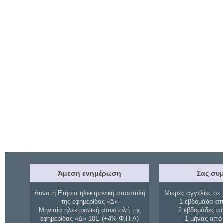
Άμεση ενημέρωση
Σας συμ
Δυνατή Ετήσια ηλεκτρονική αποστολή
Μικρές αγγελίες σε 
της εφημερίδας «Δ»
1 εβδομάδα απ
Μηνιαία ηλεκτρονική αποστολή της
2 εβδομάδες α
εφημερίδας «Δ» 10Ε (+4% Φ.Π.Α)
1 μήνας από