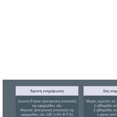
Άμεση ενημέρωση
Σας συμ
Δυνατή Ετήσια ηλεκτρονική αποστολή
Μικρές αγγελίες σε 
της εφημερίδας «Δ»
1 εβδομάδα απ
Μηνιαία ηλεκτρονική αποστολή της
2 εβδομάδες α
εφημερίδας «Δ» 10Ε (+4% Φ.Π.Α)
1 μήνας από