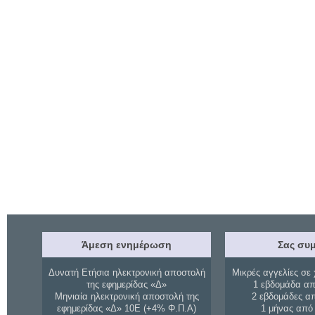
Άμεση ενημέρωση
Σας συμ
Δυνατή Ετήσια ηλεκτρονική αποστολή
Μικρές αγγελίες σε 
της εφημερίδας «Δ»
1 εβδομάδα απ
Μηνιαία ηλεκτρονική αποστολή της
2 εβδομάδες α
εφημερίδας «Δ» 10Ε (+4% Φ.Π.Α)
1 μήνας από