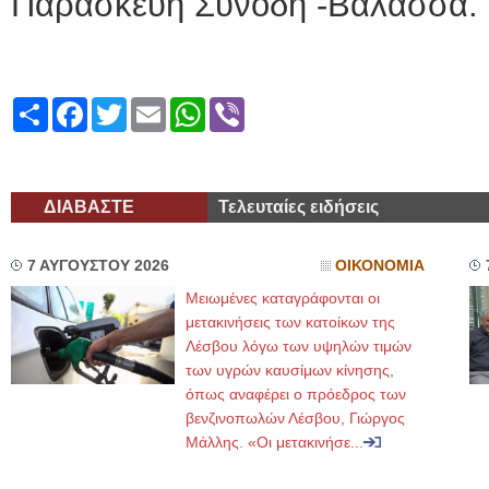
Παρασκευή Συνόδη -Βαλάσσα.
Share
Facebook
Twitter
Email
WhatsApp
Viber
ΔΙΑΒΑΣΤΕ
Τελευταίες ειδήσεις
7 ΑΥΓΟΥΣΤΟΥ 2026
ΟΙΚΟΝΟΜΙΑ
Μειωμένες καταγράφονται οι
μετακινήσεις των κατοίκων της
Λέσβου λόγω των υψηλών τιμών
των υγρών καυσίμων κίνησης,
όπως αναφέρει ο πρόεδρος των
βενζινοπωλών Λέσβου, Γιώργος
Μάλλης. «Οι μετακινήσε...