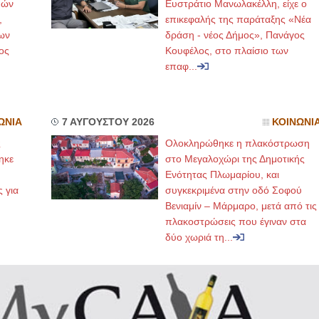
μών
Ευστράτιο Μανωλακέλλη, είχε ο
,
επικεφαλής της παράταξης «Νέα
ων
δράση - νέος Δήμος», Πανάγος
ος
Κουφέλος, στο πλαίσιο των
επαφ...
ΩΝΙΑ
7 ΑΥΓΟΥΣΤΟΥ 2026
ΚΟΙΝΩΝΙ
ς
Ολοκληρώθηκε η πλακόστρωση
ηκε
στο Μεγαλοχώρι της Δημοτικής
,
Ενότητας Πλωμαρίου, και
ς για
συγκεκριμένα στην οδό Σοφού
Βενιαμίν – Μάρμαρο, μετά από τις
πλακοστρώσεις που έγιναν στα
δύο χωριά τη...