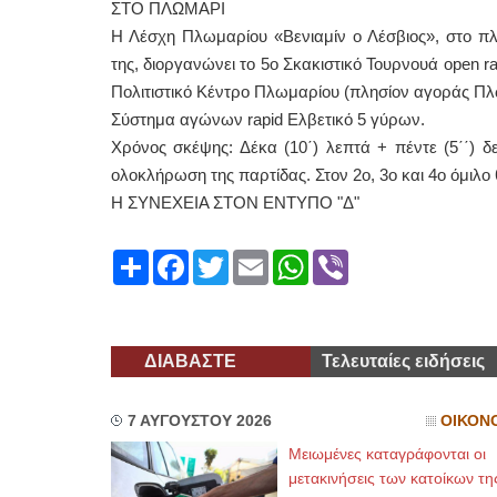
ΣΤΟ ΠΛΩΜΑΡΙ
Η Λέσχη Πλωμαρίου «Βενιαμίν ο Λέσβιος», στο πλα
της, διοργανώνει το 5ο Σκακιστικό Τουρνουά open ra
Πολιτιστικό Κέντρο Πλωμαρίου (πλησίον αγοράς Πλ
Σύστημα αγώνων rapid Ελβετικό 5 γύρων.
Χρόνος σκέψης: Δέκα (10΄) λεπτά + πέντε (5΄΄) δ
ολοκλήρωση της παρτίδας. Στον 2ο, 3ο και 4ο όμιλο
Η ΣΥΝΕΧΕΙΑ ΣΤΟΝ ΕΝΤΥΠΟ "Δ"
Share
Facebook
Twitter
Email
WhatsApp
Viber
ΔΙΑΒΑΣΤΕ
Τελευταίες ειδήσεις
7 ΑΥΓΟΥΣΤΟΥ 2026
ΟΙΚΟΝ
Μειωμένες καταγράφονται οι
μετακινήσεις των κατοίκων τη