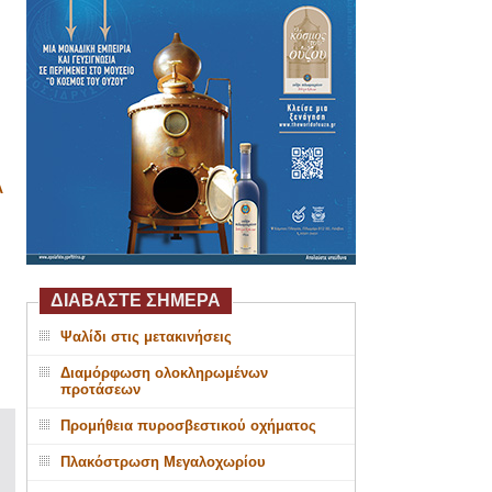
Α
ΔΙΑΒΑΣΤΕ ΣΗΜΕΡΑ
Ψαλίδι στις μετακινήσεις
Διαμόρφωση ολοκληρωμένων
προτάσεων
Προμήθεια πυροσβεστικού οχήματος
Πλακόστρωση Μεγαλοχωρίου