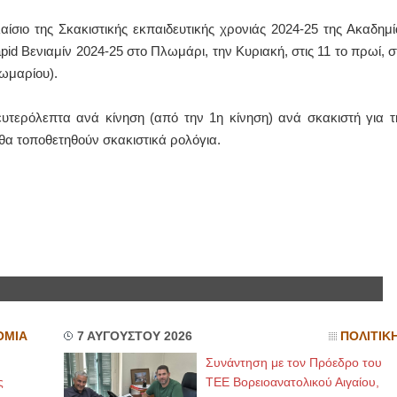
ίσιο της Σκακιστικής εκπαιδευτικής χρονιάς 2024-25 της Ακαδημί
ΙΩΑΝΝΗΣ Α. ΜΑΛΛΙΑΣ
pid Βενιαμίν 2024-25 στο Πλωμάρι, την Κυριακή, στις 11 το πρωί, σ
ΧΕΙΡΟΥΡΓΟΣ
ωμαρίου).
ΟΦΘΑΛΜΙΑΤΡΟΣ
Διδάκτωρ Ιατρικής Σχολής
Πανεπιστημίου Αθηνών
ευτερόλεπτα ανά κίνηση (από την 1η κίνηση) ανά σκακιστή για τ
Καλλιπόλεως 3,Νέα Σμύρνη,
τηλ:210-9320215
 θα τοποθετηθούν σκακιστικά ρολόγια.
Καβέτσου 10, Μυτιλήνη, τηλ:
2251038065
Χειρουργός Ωτορινολαρυγγολόγος
Έλενα Μπούμπα
Στρατιωτικός Ιατρός
Διδ.Παν.Αθηνών
Διπλωματούχος Ευρ.Ακαδημίας
Πάρνηθας 95-97 Αχαρναί
2102467085 & 6938502258
email- elenboumpa@gmail.com
ΟΜΙΑ
7 ΑΥΓΟΥΣΤΟΥ 2026
ΠΟΛΙΤΙΚ
Συνάντηση με τον Πρόεδρο του
ς
ΤΕΕ Βορειοανατολικού Αιγαίου,