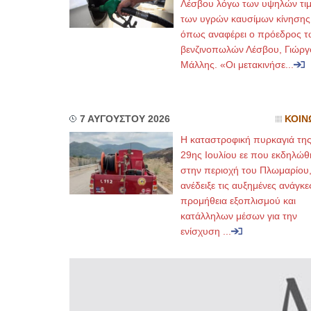
Λέσβου λόγω των υψηλών τι
των υγρών καυσίμων κίνησης
όπως αναφέρει ο πρόεδρος τ
βενζινοπωλών Λέσβου, Γιώργ
Μάλλης. «Οι μετακινήσε...
7 ΑΥΓΟΥΣΤΟΥ 2026
ΚΟΙΝ
Η καταστροφική πυρκαγιά τη
29ης Ιουλίου εε που εκδηλώθ
στην περιοχή του Πλωμαρίου
ανέδειξε τις αυξημένες ανάγκε
προμήθεια εξοπλισμού και
κατάλληλων μέσων για την
ενίσχυση ...