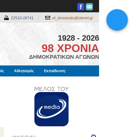
22510-28741
ef_dimokratis@otenet.gr
1928 - 2026
98 ΧΡΟΝΙΑ
ΔΗΜΟΚΡΑΤΙΚΩΝ ΑΓΩΝΩΝ
μός
Αθλητισμός
Εκπαίδευση