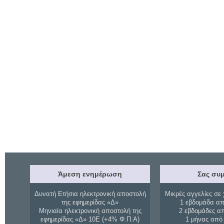
Άμεση ενημέρωση
Σας συμ
Δυνατή Ετήσια ηλεκτρονική αποστολή
Μικρές αγγελίες σε 
της εφημερίδας «Δ»
1 εβδομάδα απ
Μηνιαία ηλεκτρονική αποστολή της
2 εβδομάδες α
εφημερίδας «Δ» 10Ε (+4% Φ.Π.Α)
1 μήνας από