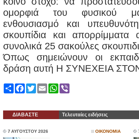
κοινό στόχο: να προστατεύσο
ομορφιά του φυσικού μα
ενθουσιασμό και υπευθυνότ
σκουπίδια και απορρίμματα α
συνολικά 25 σακούλες σκουπιδ
Όπως σημειώνουν οι εκπαιδε
δράση αυτή Η ΣΥΝΕΧΕΙΑ ΣΤΟ
Share
Facebook
Twitter
Email
WhatsApp
Viber
ΔΙΑΒΑΣΤΕ
Τελευταίες ειδήσεις
7 ΑΥΓΟΥΣΤΟΥ 2026
ΟΙΚΟΝΟΜΙΑ