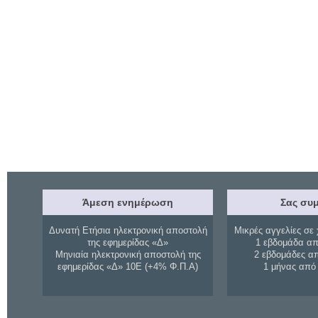
Άμεση ενημέρωση
Σας συμ
Δυνατή Ετήσια ηλεκτρονική αποστολή
Μικρές αγγελίες σε 
της εφημερίδας «Δ»
1 εβδομάδα απ
Μηνιαία ηλεκτρονική αποστολή της
2 εβδομάδες α
εφημερίδας «Δ» 10Ε (+4% Φ.Π.Α)
1 μήνας από