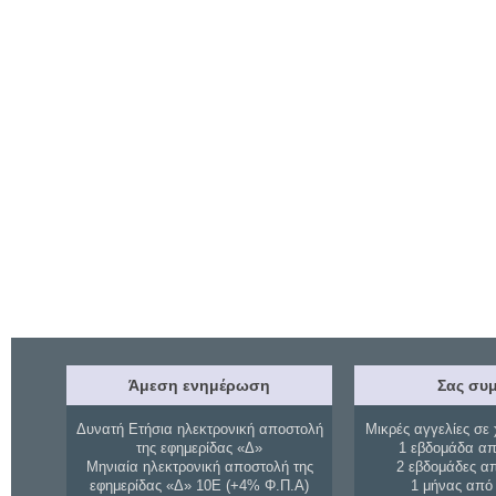
Άμεση ενημέρωση
Σας συμ
Δυνατή Ετήσια ηλεκτρονική αποστολή
Μικρές αγγελίες σε 
της εφημερίδας «Δ»
1 εβδομάδα απ
Μηνιαία ηλεκτρονική αποστολή της
2 εβδομάδες α
εφημερίδας «Δ» 10Ε (+4% Φ.Π.Α)
1 μήνας από