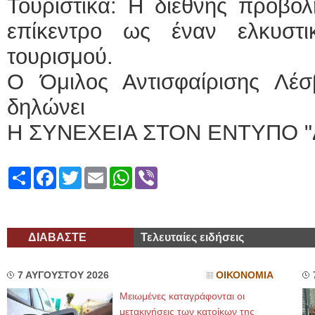
Τουριστικά: Η διεθνής προβολ
επίκεντρο ως έναν ελκυστι
τουρισμού.
Ο Όμιλος Αντισφαίρισης Λέ
δηλώνει
Η ΣΥΝΕΧΕΙΑ ΣΤΟΝ ΕΝΤΥΠΟ "
Share
Facebook
Twitter
Email
WhatsApp
Viber
ΔΙΑΒΑΣΤΕ
Τελευταίες ειδήσεις
7 ΑΥΓΟΥΣΤΟΥ 2026
ΟΙΚΟΝΟΜΙΑ
Μειωμένες καταγράφονται οι
μετακινήσεις των κατοίκων της