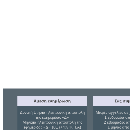
Άμεση ενημέρωση
Σας συμ
Δυνατή Ετήσια ηλεκτρονική αποστολή
Μικρές αγγελίες σε 
της εφημερίδας «Δ»
1 εβδομάδα απ
Μηνιαία ηλεκτρονική αποστολή της
2 εβδομάδες α
εφημερίδας «Δ» 10Ε (+4% Φ.Π.Α)
1 μήνας από