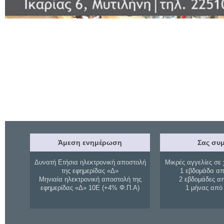
Άμεση ενημέρωση
Σας συμ
Δυνατή Ετήσια ηλεκτρονική αποστολή
Μικρές αγγελίες σε 
της εφημερίδας «Δ»
1 εβδομάδα απ
Μηνιαία ηλεκτρονική αποστολή της
2 εβδομάδες α
εφημερίδας «Δ» 10Ε (+4% Φ.Π.Α)
1 μήνας από