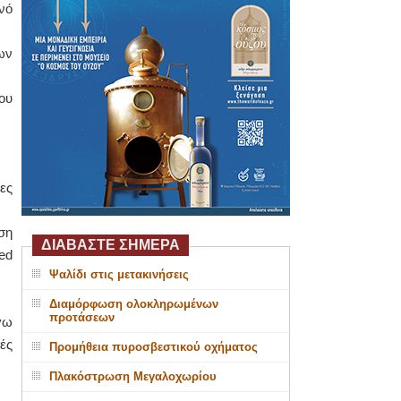
νό
ων
ου
ες
ση
ΔΙΑΒΑΣΤΕ ΣΗΜΕΡΑ
ed
Ψαλίδι στις μετακινήσεις
Διαμόρφωση ολοκληρωμένων
προτάσεων
γω
ές
Προμήθεια πυροσβεστικού οχήματος
Πλακόστρωση Μεγαλοχωρίου