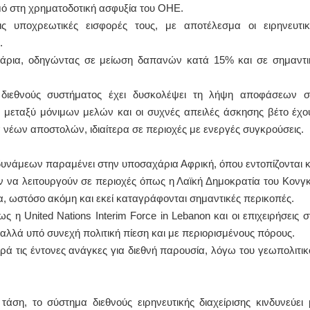
μό στη χρηματοδοτική ασφυξία του ΟΗΕ.
ς υποχρεωτικές εισφορές τους, με αποτέλεσμα οι ειρηνευτικ
.
ολάρια, οδηγώντας σε μείωση δαπανών κατά 15% και σε σημαντι
διεθνούς συστήματος έχει δυσκολέψει τη λήψη αποφάσεων σ
 μεταξύ μόνιμων μελών και οι συχνές απειλές άσκησης βέτο έχο
 νέων αποστολών, ιδιαίτερα σε περιοχές με ενεργές συγκρούσεις.
υνάμεων παραμένει στην υποσαχάρια Αφρική, όπου εντοπίζονται κ
υν να λειτουργούν σε περιοχές όπως η Λαϊκή Δημοκρατία του Κονγκ
α, ωστόσο ακόμη και εκεί καταγράφονται σημαντικές περικοπές.
η United Nations Interim Force in Lebanon και οι επιχειρήσεις σ
αλλά υπό συνεχή πολιτική πίεση και με περιορισμένους πόρους.
ρά τις έντονες ανάγκες για διεθνή παρουσία, λόγω του γεωπολιτικ
 τάση, το σύστημα διεθνούς ειρηνευτικής διαχείρισης κινδυνεύει 