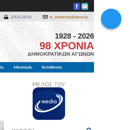
22510-28741
ef_dimokratis@otenet.gr
1928 - 2026
98 ΧΡΟΝΙΑ
ΔΗΜΟΚΡΑΤΙΚΩΝ ΑΓΩΝΩΝ
μός
Αθλητισμός
Εκπαίδευση