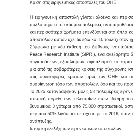
Κρίση στις ειρηνευτικές αποστολές του ΟΗΕ
Η ειρηνευτική αποστολή γίνεται ολοένα και περισσ
πολλά σημεία του κόσμου πολεμικές αντιπαραθέσεις
και περισσότερα χρήματα επενδύονται στα όπλα κ
αποστολών αυτών έχει δε εδώ και 10 τουλάχιστον χ
Σύμφωνα με νέα έκθεση του Διεθνούς Ινστιτούτου
Peace Research Institute (SIPRI), ένα ανεξάρτητο 
συγκρούσεων, εξοπλισμών, αφοπλισμού και στρατιω
μια από τις σοβαρότερες κρίσεις της σύγχρονης ισ
στις συνεισφορές κρατών προς τον ΟΗΕ και οι
συρρίκνωση τόσο των αποστολών, όσο και του προ
Το 2025 καταγράφηκαν μόλις 58 πολυμερείς ειρηνευ
πτωτική πορεία των τελευταίων ετών. Ακόμη πιο 
δυναμικού: λιγότεροι από 79.000 στρατιωτικοί, αστ
περίπου 50% λιγότεροι σε σχέση με το 2016, όταν 
ανάπτυξης.
Ιστορική εξέλιξη των ειρηνευτικών αποστολών