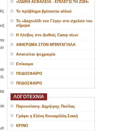
«ΟΔΙΚΗ ΑΣΦΑΛΕΙΑ - ΕΠΙΛΕΓΩ ΤΗ ΖΩΗ»
ές
Το πρόβλημα βρίσκεται αλλού
Το «Δαχτυλίδι του Γύγη» στο σχολείο του
κή
σήμερα
Η Λέσβος στο Διεθνές Camp νέων
το
ΑΦΙΕΡΩΜΑ ΣΤΟΝ ΜΠΙΝΤΑΓΙΑΛΑ
υν
Απαιτείται ψυχραιμία
Επίκαιρα
αι
ΠΟΔΟΣΦΑΙΡΟ
ό,
ΠΟΔΟΣΦΑΙΡΟ
τα
ΛΟΓΟΤΕΧΝΙΑ
ού
Παρουσίαση: Δημήτρης Πατίλας
Γράφει η Ελένη Κονιαρέλλη-Σιακή
ΚΡΙΝΟ
με