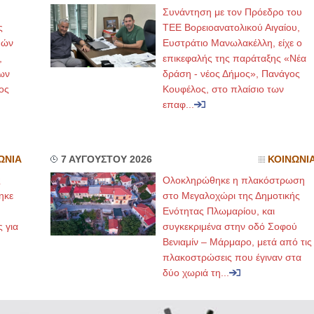
Συνάντηση με τον Πρόεδρο του
ς
ΤΕΕ Βορειοανατολικού Αιγαίου,
μών
Ευστράτιο Μανωλακέλλη, είχε ο
,
επικεφαλής της παράταξης «Νέα
ων
δράση - νέος Δήμος», Πανάγος
ος
Κουφέλος, στο πλαίσιο των
επαφ...
ΩΝΙΑ
7 ΑΥΓΟΥΣΤΟΥ 2026
ΚΟΙΝΩΝΙ
ς
Ολοκληρώθηκε η πλακόστρωση
ηκε
στο Μεγαλοχώρι της Δημοτικής
,
Ενότητας Πλωμαρίου, και
ς για
συγκεκριμένα στην οδό Σοφού
Βενιαμίν – Μάρμαρο, μετά από τις
πλακοστρώσεις που έγιναν στα
δύο χωριά τη...