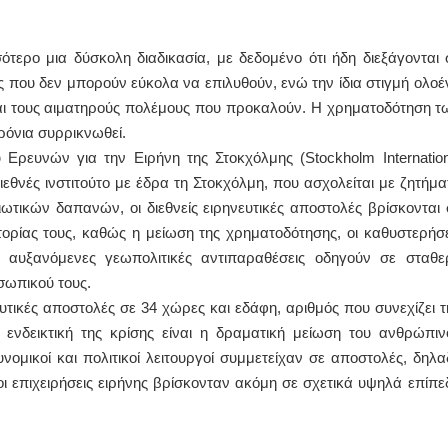
ΙΩΑΝΝΗΣ Α. ΜΑΛΛΙΑΣ
ότερο μια δύσκολη διαδικασία, με δεδομένο ότι ήδη διεξάγονται 
ΧΕΙΡΟΥΡΓΟΣ
 που δεν μπορούν εύκολα να επιλυθούν, ενώ την ίδια στιγμή ολοέ
ΟΦΘΑΛΜΙΑΤΡΟΣ
Διδάκτωρ Ιατρικής Σχολής
αι τους αιματηρούς πολέμους που προκαλούν. Η χρηματοδότηση τ
Πανεπιστημίου Αθηνών
ρόνια συρρικνωθεί.
Καλλιπόλεως 3,Νέα Σμύρνη,
τηλ:210-9320215
 Ερευνών για την Ειρήνη της Στοκχόλμης (Stockholm Internation
Καβέτσου 10, Μυτιλήνη, τηλ:
2251038065
διεθνές ινστιτούτο με έδρα τη Στοκχόλμη, που ασχολείται με ζητήμα
τικών δαπανών, οι διεθνείς ειρηνευτικές αποστολές βρίσκονται 
Χειρουργός Ωτορινολαρυγγολόγος
τορίας τους, καθώς η μείωση της χρηματοδότησης, οι καθυστερήσε
Έλενα Μπούμπα
 αυξανόμενες γεωπολιτικές αντιπαραθέσεις οδηγούν σε σταθε
Στρατιωτικός Ιατρός
σωπικού τους.
Διδ.Παν.Αθηνών
Διπλωματούχος Ευρ.Ακαδημίας
τικές αποστολές σε 34 χώρες και εδάφη, αριθμός που συνεχίζει τ
Πάρνηθας 95-97 Αχαρναί
2102467085 & 6938502258
ενδεικτική της κρίσης είναι η δραματική μείωση του ανθρώπιν
email- elenboumpa@gmail.com
υνομικοί και πολιτικοί λειτουργοί συμμετείχαν σε αποστολές, δηλα
οι επιχειρήσεις ειρήνης βρίσκονταν ακόμη σε σχετικά υψηλά επίπε