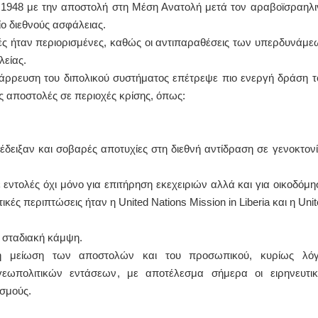
το 1948 με την αποστολή στη Μέση Ανατολή μετά τον αραβοϊσραηλι
ίο διεθνούς ασφάλειας.
ές ήταν περιορισμένες, καθώς οι αντιπαραθέσεις των υπερδυνάμε
λείας.
τάρρευση του διπολικού συστήματος επέτρεψε πιο ενεργή δράση τ
 αποστολές σε περιοχές κρίσης, όπως:
ανέδειξαν και σοβαρές αποτυχίες στη διεθνή αντίδραση σε γενοκτονί
ε εντολές όχι μόνο για επιτήρηση εκεχειριών αλλά και για οικοδόμη
ς περιπτώσεις ήταν η United Nations Mission in Liberia και η Unit
ε σταδιακή κάμψη.
κή μείωση των αποστολών και του προσωπικού, κυρίως λό
ωπολιτικών εντάσεων, με αποτέλεσμα σήμερα οι ειρηνευτικ
ισμούς.